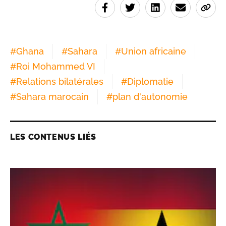
#
Ghana
#
Sahara
#
Union africaine
#
Roi Mohammed VI
#
Relations bilatérales
#
Diplomatie
#
Sahara marocain
#
plan d'autonomie
LES CONTENUS LIÉS