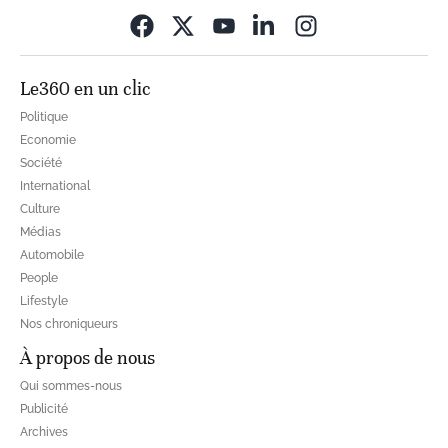
Opens in new wi
Le360 en un clic
Politique
Economie
Société
International
Culture
Médias
Automobile
People
Lifestyle
Nos chroniqueurs
À propos de nous
Qui sommes-nous
Publicité
Archives