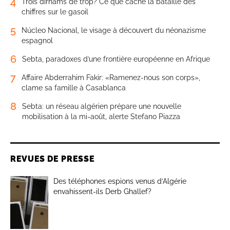
4
Trois dirhams de trop? Ce que cache la bataille des
chiffres sur le gasoil
5
Núcleo Nacional, le visage à découvert du néonazisme
espagnol
6
Sebta, paradoxes d’une frontière européenne en Afrique
7
Affaire Abderrahim Fakir: «Ramenez-nous son corps»,
clame sa famille à Casablanca
8
Sebta: un réseau algérien prépare une nouvelle
mobilisation à la mi-août, alerte Stefano Piazza
REVUES DE PRESSE
Des téléphones espions venus d’Algérie
envahissent-ils Derb Ghallef?