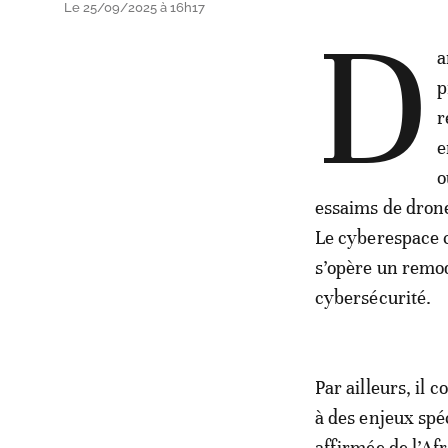
Le 25/09/2025 à 16h17
D
a
p
r
e
o
essaims de drone
Le cyberespace co
s’opère un remod
cybersécurité.
Par ailleurs, il 
à des enjeux spé
affirmée de l’Afr