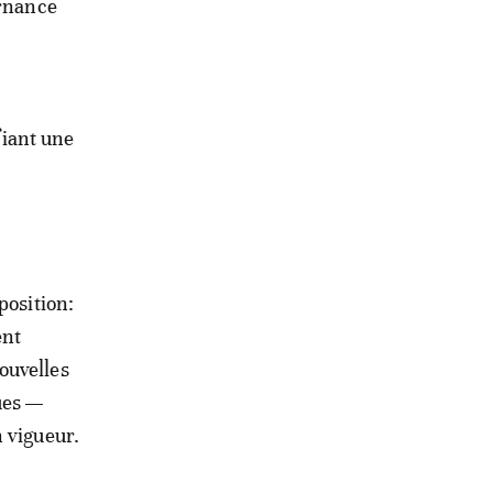
ernance
fiant une
position:
ent
ouvelles
ues —
 vigueur.