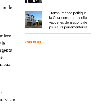
clin de
Transhumance politique:
la Cour constitutionnelle
valide les démissions de
plusieurs parlementaires
remière
 la
VOIR PLUS
rgents
de
 mieux
ar
ts visant