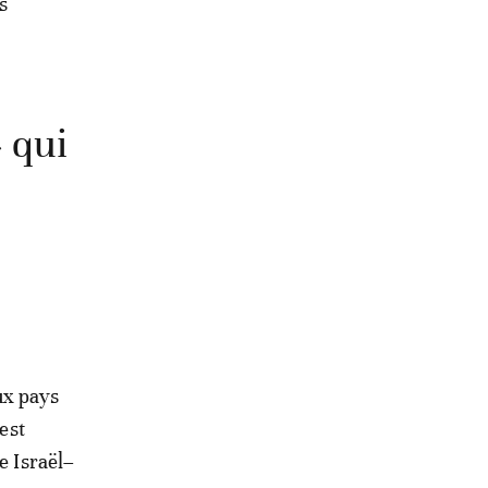
s
» qui
ux pays
est
e Israël–