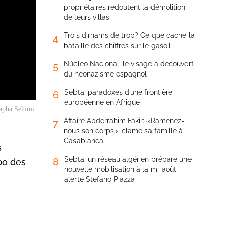
propriétaires redoutent la démolition
de leurs villas
Trois dirhams de trop? Ce que cache la
4
bataille des chiffres sur le gasoil
Núcleo Nacional, le visage à découvert
5
du néonazisme espagnol
Sebta, paradoxes d’une frontière
6
européenne en Afrique
apha Sehimi.
Affaire Abderrahim Fakir: «Ramenez-
7
nous son corps», clame sa famille à
Casablanca
s
Sebta: un réseau algérien prépare une
8
po des
nouvelle mobilisation à la mi-août,
alerte Stefano Piazza