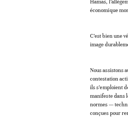
Hamas, l’allègem
économique mon
C’est bien une vé
image durableme
Nous assistons a
contestation act
ils s’emploient d
manifeste dans l
normes — techniq
conçues pour rem