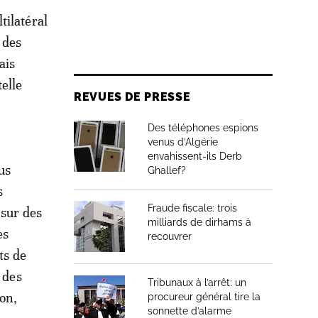
tilatéral
 des
ais
elle
REVUES DE PRESSE
Des téléphones espions
venus d’Algérie
envahissent-ils Derb
us
Ghallef?
s
Fraude fiscale: trois
 sur des
milliards de dirhams à
es
recouvrer
ts de
 des
Tribunaux à l’arrêt: un
on,
procureur général tire la
sonnette d’alarme