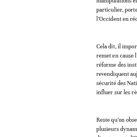
manipulations él
particulier, por
l’Occident en réc
Cela dit, il impo
remet en cause l
réforme des ins
revendiquent auj
sécurité des Nat
influer sur les r
Reste qu’on obse
plusieurs dynami