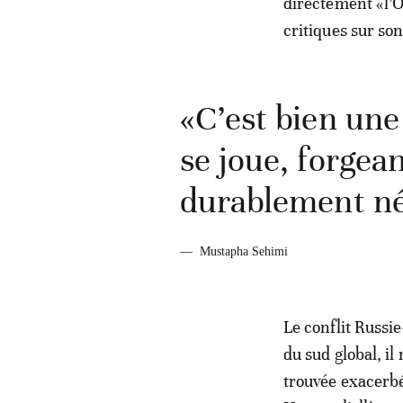
directement «l’O
critiques sur son
«C’est bien une 
se joue, forgea
durablement nég
—
Mustapha Sehimi
Le conflit Russi
du sud global, il
trouvée exacerbée