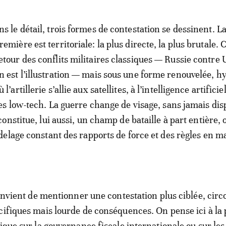
ns le détail, trois formes de contestation se dessinent. L
remière est territoriale: la plus directe, la plus brutale. C
etour des conflits militaires classiques — Russie contre
n est l’illustration — mais sous une forme renouvelée, h
ù l’artillerie s’allie aux satellites, à l’intelligence artificie
s low-tech. La guerre change de visage, sans jamais dis
nstitue, lui aussi, un champ de bataille à part entière, 
elage constant des rapports de force et des règles en m
convient de mentionner une contestation plus ciblée, circ
cifiques mais lourde de conséquences. On pense ici à la
ique sur la gouvernance fiscale internationale ou sur les