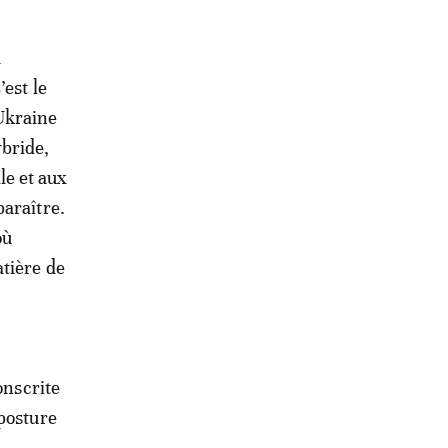
a
’est le
 Ukraine
ybride,
lle et aux
paraître.
où
atière de
onscrite
 posture