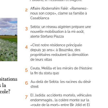
Affaire Abderrahim Fakir: «Ramenez-
2
nous son corps», clame sa famille à
Casablanca
Sebta: un réseau algérien prépare une
3
nouvelle mobilisation à la mi-août,
alerte Stefano Piazza
«C’est notre résidence principale
4
depuis 30 ans»: à Bouznika, des
propriétaires redoutent la démolition
de leurs villas
Ceuta, Melilla et les miroirs de l’histoire:
5
la fin du statu quo
pitations
Au-delà de Sebta: les racines du désir
6
 la
d’exil
cole?
El Jadida: accidents mortels, véhicules
7
endommagés… la colère monte sur la
«route de la mort» entre Bir Jdid et El