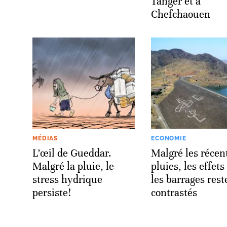
Tanger et à
Chefchaouen
MÉDIAS
ECONOMIE
L’œil de Gueddar.
Malgré les récen
Malgré la pluie, le
pluies, les effets
stress hydrique
les barrages rest
persiste!
contrastés