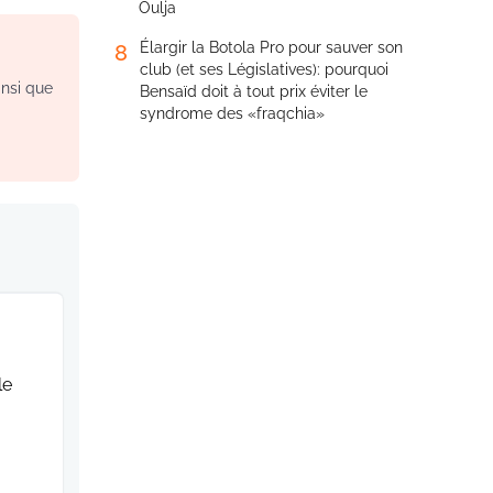
Oulja
Élargir la Botola Pro pour sauver son
8
club (et ses Législatives): pourquoi
insi que
Bensaïd doit à tout prix éviter le
syndrome des «fraqchia»
le