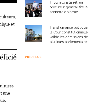
Tribunaux à l’arrêt: un
procureur général tire la
sonnette d’alarme
culteurs,
nique et
Transhumance politique:
la Cour constitutionnelle
valide les démissions de
plusieurs parlementaires
éficié
VOIR PLUS
cultures
st une
sue.