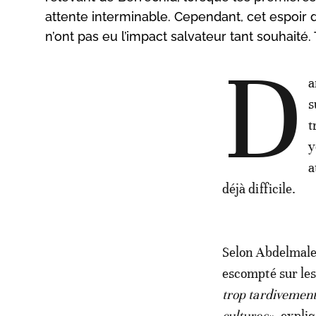
attente interminable. Cependant, cet espoi
n’ont pas eu l’impact salvateur tant souhaité
D
a
s
t
y
a
déjà difficile.
Selon Abdelmalek,
escompté sur les
trop tardivement
cultures»
, expliq