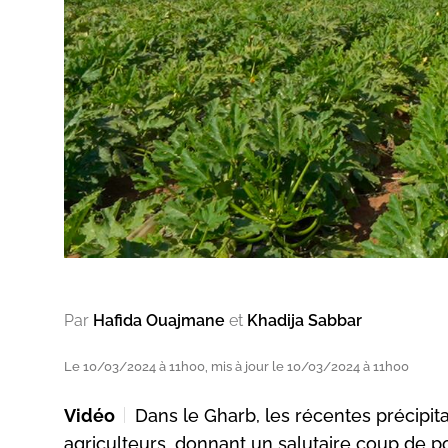
Par
Hafida Ouajmane
et
Khadija Sabbar
Le 10/03/2024 à 11h00, mis à jour le 10/03/2024 à 11h00
Vidéo
Dans le Gharb, les récentes précipit
agriculteurs, donnant un salutaire coup de p