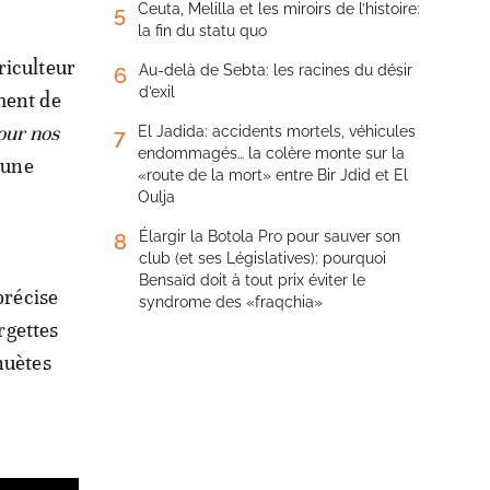
Ceuta, Melilla et les miroirs de l’histoire:
5
la fin du statu quo
riculteur
Au-delà de Sebta: les racines du désir
6
d’exil
ment de
our nos
El Jadida: accidents mortels, véhicules
7
endommagés… la colère monte sur la
r une
«route de la mort» entre Bir Jdid et El
Oulja
Élargir la Botola Pro pour sauver son
8
club (et ses Législatives): pourquoi
Bensaïd doit à tout prix éviter le
précise
syndrome des «fraqchia»
rgettes
huètes