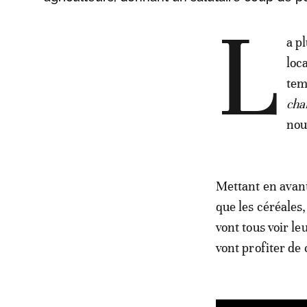
L
a p
loc
tem
ch
nou
Mettant en avant 
que les céréales,
vont tous voir l
vont profiter de