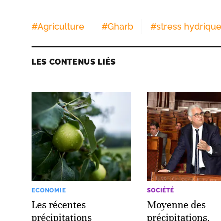
#
Agriculture
#
Gharb
#
stress hydriqu
LES CONTENUS LIÉS
ECONOMIE
SOCIÉTÉ
Les récentes
Moyenne des
précipitations
précipitations,