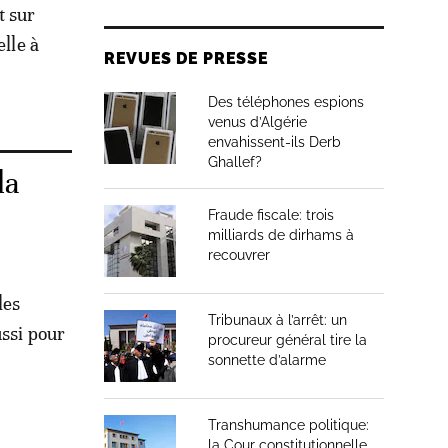
t sur
elle à
REVUES DE PRESSE
Des téléphones espions
venus d’Algérie
envahissent-ils Derb
Ghallef?
la
Fraude fiscale: trois
milliards de dirhams à
recouvrer
les
Tribunaux à l’arrêt: un
ussi pour
procureur général tire la
sonnette d’alarme
Transhumance politique:
la Cour constitutionnelle