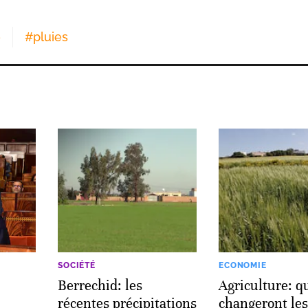
e
#
pluies
SOCIÉTÉ
ECONOMIE
Berrechid: les
Agriculture: q
récentes précipitations
changeront les