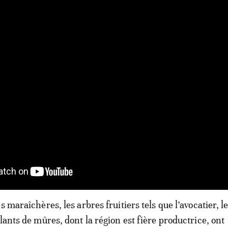
s maraîchères, les arbres fruitiers tels que l’avocatier, l
lants de mûres, dont la région est fière productrice, ont