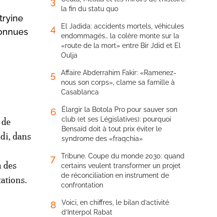
3
la fin du statu quo
tryine
El Jadida: accidents mortels, véhicules
4
connues
endommagés… la colère monte sur la
«route de la mort» entre Bir Jdid et El
Oulja
Affaire Abderrahim Fakir: «Ramenez-
5
nous son corps», clame sa famille à
Casablanca
Élargir la Botola Pro pour sauver son
6
club (et ses Législatives): pourquoi
 de
Bensaïd doit à tout prix éviter le
di, dans
syndrome des «fraqchia»
Tribune. Coupe du monde 2030: quand
7
n des
certains veulent transformer un projet
de réconciliation en instrument de
tations.
confrontation
Voici, en chiffres, le bilan d’activité
8
d’Interpol Rabat