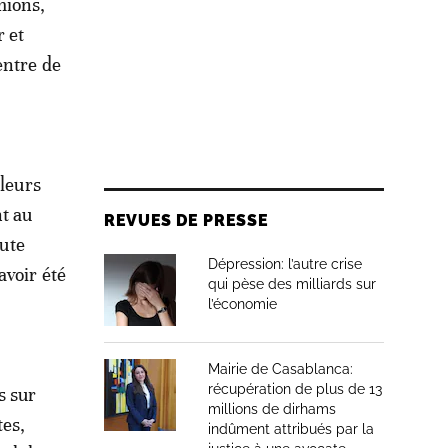
mions,
r et
entre de
 leurs
t au
REVUES DE PRESSE
oute
Dépression: l’autre crise
avoir été
qui pèse des milliards sur
l’économie
Mairie de Casablanca:
récupération de plus de 13
s sur
millions de dirhams
tes,
indûment attribués par la