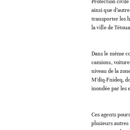
Protection civil
ainsi que d’autr
transporter les 
la ville de Tétou
Dans le même con
camions, voiture
niveau de la zone
M’diq-Fnideq, do
inondée par les 
Ces agents pours
plusieurs autres