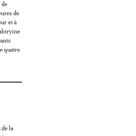
e de
eures de
ur et à
Sahtryine
tants
de quatre
 de la