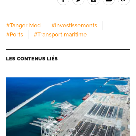
#
Tanger Med
#
Investissements
#
Ports
#
Transport maritime
LES CONTENUS LIÉS