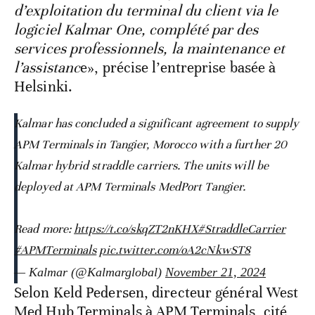
d’exploitation du terminal du client via le
logiciel Kalmar One, complété par des
services professionnels, la maintenance et
l’assistanc
e», précise l’entreprise basée à
Helsinki.
Kalmar has concluded a significant agreement to supply
APM Terminals in Tangier, Morocco with a further 20
Kalmar hybrid straddle carriers. The units will be
deployed at APM Terminals MedPort Tangier.
Read more:
https://t.co/skqZT2nKHX
#StraddleCarrier
#APMTerminals
pic.twitter.com/oA2cNkwST8
— Kalmar (@Kalmarglobal)
November 21, 2024
Selon Keld Pedersen, directeur général West
Med Hub Terminals à APM Terminals, cité