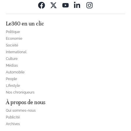
Opens in new wi
Le360 en un clic
Politique
Economie
Société
International
Culture
Médias
Automobile
People
Lifestyle
Nos chroniqueurs
À propos de nous
Qui sommes-nous
Publicité
Archives