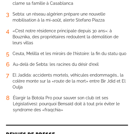
clame sa famille à Casablanca
3
Sebta: un réseau algérien prépare une nouvelle
mobilisation à la mi-août, alerte Stefano Piazza
4
«C’est notre résidence principale depuis 30 ans»: à
Bouznika, des propriétaires redoutent la démolition de
leurs villas
5
Ceuta, Melilla et les miroirs de l’histoire: la fin du statu quo
6
Au-delà de Sebta: les racines du désir d’exil
7
El Jadida: accidents mortels, véhicules endommagés… la
colère monte sur la «route de la mort» entre Bir Jdid et El
Oulja
8
Élargir la Botola Pro pour sauver son club (et ses
Législatives): pourquoi Bensaïd doit à tout prix éviter le
syndrome des «fraqchia»