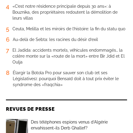
4
«C’est notre résidence principale depuis 30 ans»: à
Bouznika, des propriétaires redoutent la démolition de
leurs villas
5
Ceuta, Melilla et les miroirs de l’histoire: la fin du statu quo
6
Au-delà de Sebta: les racines du désir d’exil
7
El Jadida: accidents mortels, véhicules endommagés… la
colère monte sur la «route de la mort» entre Bir Jdid et El
Oulja
8
Élargir la Botola Pro pour sauver son club (et ses
Législatives): pourquoi Bensaïd doit à tout prix éviter le
syndrome des «fraqchia»
REVUES DE PRESSE
Des téléphones espions venus d’Algérie
envahissent-ils Derb Ghallef?