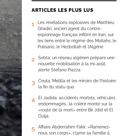
ARTICLES LES PLUS LUS
Les révélations explosives de Matthieu
1
Ghadiri, ancien agent du contre-
espionnage français infiltré en Iran, sur
les liens entre le régime des Mollahs, le
Polisario, le Hezbollah et l’Algérie
Sebta: un réseau algérien prépare une
2
nouvelle mobilisation à la mi-août,
alerte Stefano Piazza
Ceuta, Melilla et les miroirs de l’histoire:
3
la fin du statu quo
El Jadida: accidents mortels, véhicules
4
endommagés… la colère monte sur la
«route de la mort» entre Bir Jdid et El
Oulja
Affaire Abderrahim Fakir: «Ramenez-
5
nous son corps», clame sa famille à