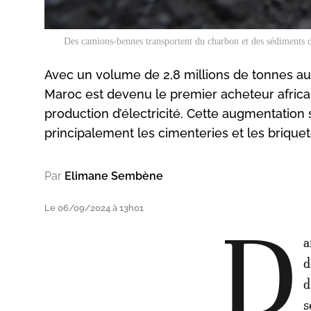
Des camions-bennes transportent du charbon et des sédiments 
Avec un volume de 2,8 millions de tonnes au
Maroc est devenu le premier acheteur africai
production d’électricité. Cette augmentation 
principalement les cimenteries et les briquet
Par
Elimane Sembène
Le 06/09/2024 à 13h01
D
a
d
d
s