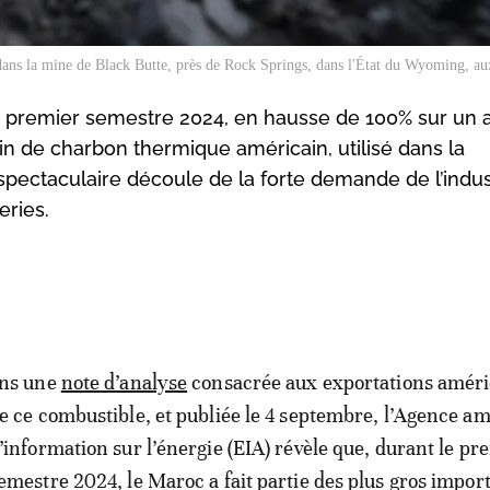
dans la mine de Black Butte, près de Rock Springs, dans l'État du Wyoming, au
 premier semestre 2024, en hausse de 100% sur un a
n de charbon thermique américain, utilisé dans la
spectaculaire découle de la forte demande de l’indus
eries.
ns une
note d’analyse
consacrée aux exportations améri
e ce combustible, et publiée le 4 septembre, l’Agence a
’information sur l’énergie (EIA) révèle que, durant le pr
emestre 2024, le Maroc a fait partie des plus gros impor