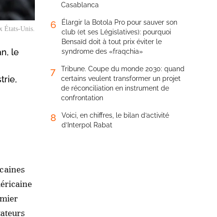
Casablanca
Élargir la Botola Pro pour sauver son
6
x États-Unis.
club (et ses Législatives): pourquoi
Bensaïd doit à tout prix éviter le
n, le
syndrome des «fraqchia»
Tribune. Coupe du monde 2030: quand
7
trie,
certains veulent transformer un projet
de réconciliation en instrument de
confrontation
Voici, en chiffres, le bilan d’activité
8
d’Interpol Rabat
caines
méricaine
emier
tateurs