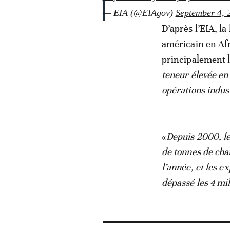
— EIA (@EIAgov)
September 4, 
D’après l’EIA, l
américain en Afr
principalement l
teneur élevée en
opérations indust
«
Depuis 2000, le
de tonnes de cha
l’année, et les 
dépassé les 4 mil