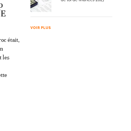
p
IE
VOIR PLUS
oc était,
on
t les
tte