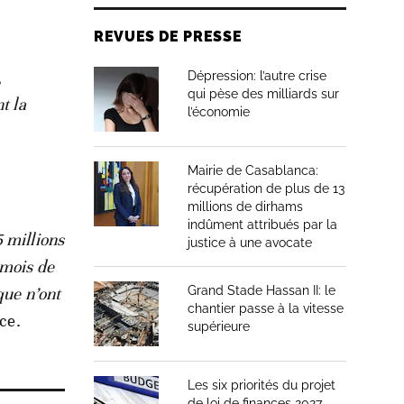
REVUES DE PRESSE
,
Dépression: l’autre crise
qui pèse des milliards sur
t la
l’économie
Mairie de Casablanca:
récupération de plus de 13
millions de dirhams
indûment attribués par la
 millions
justice à une avocate
 mois de
que n’ont
Grand Stade Hassan II: le
chantier passe à la vitesse
ce.
supérieure
Les six priorités du projet
de loi de finances 2027