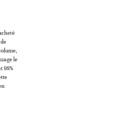
 acheté
 de
 volume,
ssage le
nt 98%
tte
 en