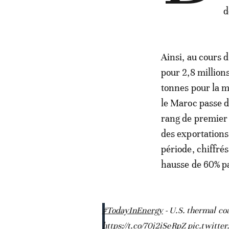
d
Ainsi, au cours 
pour 2,8 million
tonnes pour la m
le Maroc passe de
rang de premier 
des exportations
période, chiffré
hausse de 60% p
#TodayInEnergy
- U.S. thermal coa
https://t.co/70j2iSeRpZ
pic.twitt