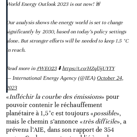
World Energy Outlook 2023 is out now! 🚨
Our analysis shows the energy world is set to change
significantly by 2030, based on today’s policy settings
alone. But stronger efforts will be needed to keep 1.5 °C
in reach.
Read more in
#WEO23
⬇️
https://t.co/HZql5jUYTY
— International Energy Agency (@IEA)
October 24,
2023
«
Infléchir la courbe des émissions
» pour
pouvoir contenir le réchauffement
planétaire à 1,5°c est toujours «
possible
»,
mais le chemin s’annonce «
très difficile
», a
prévenu l’AIE, dans son rapport de 354