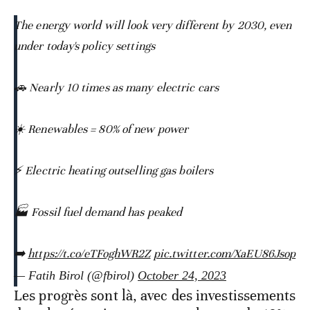
The energy world will look very different by 2030, even
under today's policy settings
🚗 Nearly 10 times as many electric cars
☀️ Renewables = 80% of new power
⚡️ Electric heating outselling gas boilers
🏭 Fossil fuel demand has peaked
➡️
https://t.co/eTFoghWR2Z
pic.twitter.com/XaEU86Jsop
— Fatih Birol (@fbirol)
October 24, 2023
Les progrès sont là, avec des investissements