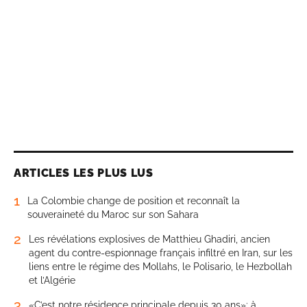
ARTICLES LES PLUS LUS
1
La Colombie change de position et reconnaît la
souveraineté du Maroc sur son Sahara
2
Les révélations explosives de Matthieu Ghadiri, ancien
agent du contre-espionnage français infiltré en Iran, sur les
liens entre le régime des Mollahs, le Polisario, le Hezbollah
et l’Algérie
3
«C’est notre résidence principale depuis 30 ans»: à