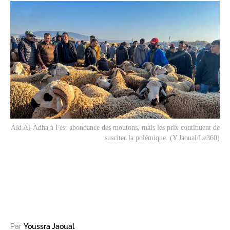
Aïd Al-Adha à Fès: abondance des moutons, mais les prix continuent de
susciter la polémique. (Y.Jaoual/Le360)
Par
Youssra Jaoual