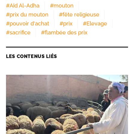
#
Aïd Al-Adha
#
mouton
#
prix du mouton
#
fête religieuse
#
pouvoir d'achat
#
prix
#
Elevage
#
sacrifice
#
flambée des prix
LES CONTENUS LIÉS