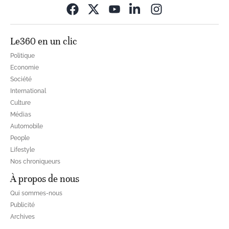
Opens in new wi
Le360 en un clic
Politique
Economie
Société
International
Culture
Médias
Automobile
People
Lifestyle
Nos chroniqueurs
À propos de nous
Qui sommes-nous
Publicité
Archives