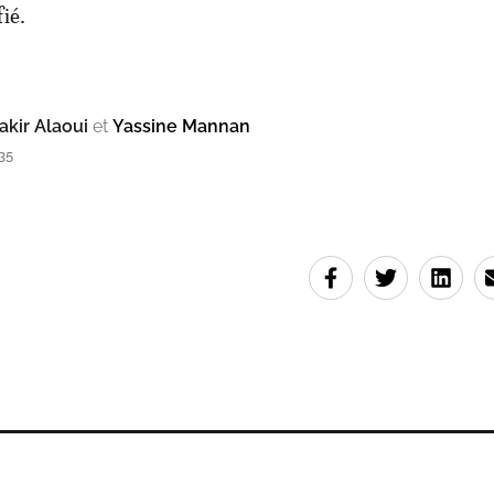
fié.
kir Alaoui
et
Yassine Mannan
35