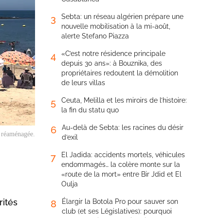
Sebta: un réseau algérien prépare une
3
nouvelle mobilisation à la mi-août,
alerte Stefano Piazza
«C’est notre résidence principale
4
depuis 30 ans»: à Bouznika, des
propriétaires redoutent la démolition
de leurs villas
Ceuta, Melilla et les miroirs de l’histoire:
5
la fin du statu quo
Au-delà de Sebta: les racines du désir
6
 réaménagée.
d’exil
El Jadida: accidents mortels, véhicules
7
endommagés… la colère monte sur la
«route de la mort» entre Bir Jdid et El
Oulja
rités
Élargir la Botola Pro pour sauver son
8
club (et ses Législatives): pourquoi