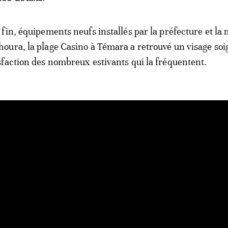
 fin, équipements neufs installés par la préfecture et la 
oura, la plage Casino à Témara a retrouvé un visage soig
sfaction des nombreux estivants qui la fréquentent.