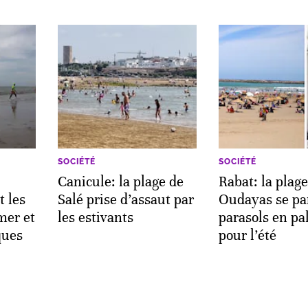
SOCIÉTÉ
SOCIÉTÉ
Canicule: la plage de
Rabat: la plag
 les
Salé prise d’assaut par
Oudayas se pa
mer et
les estivants
parasols en pa
ques
pour l’été