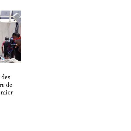
e des
re de
lmier