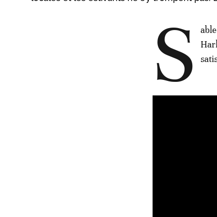
S
able
Harh
sati