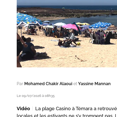
Par
Mohamed Chakir Alaoui
et
Yassine Mannan
Le 09/07/2026 à 08h35
Vidéo
La plage Casino à Témara a retrouvé
locales et les estivants ne s’y trompent pas. L