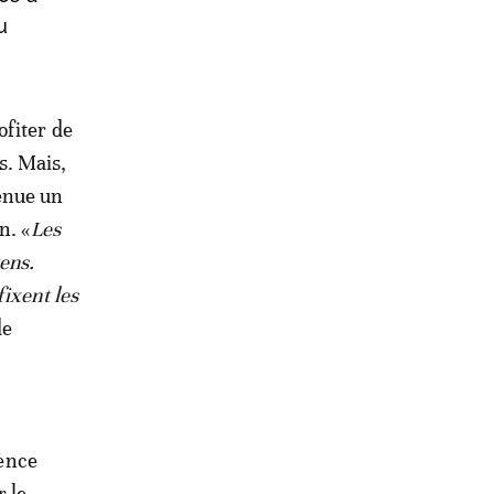
u
ofiter de
s. Mais,
enue un
n. «
Les
yens.
ixent les
de
gence
 le