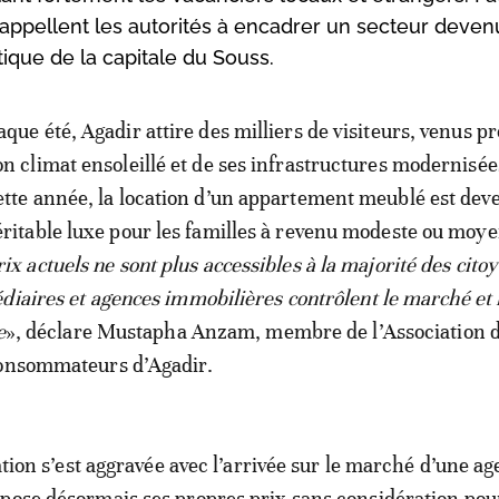
on appellent les autorités à encadrer un secteur deven
stique de la capitale du Souss.
aque été, Agadir attire des milliers de visiteurs, venus pr
on climat ensoleillé et de ses infrastructures modernisée
ette année, la location d’un appartement meublé est dev
éritable luxe pour les familles à revenu modeste ou moye
rix actuels ne sont plus accessibles à la majorité des cito
diaires et agences immobilières contrôlent le marché et f
e
», déclare Mustapha Anzam, membre de l’Association 
consommateurs d’Agadir.
uation s’est aggravée avec l’arrivée sur le marché d’une a
pose désormais ses propres prix sans considération pour