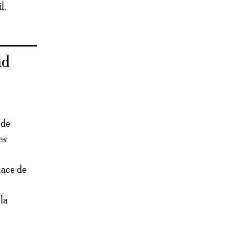
il.
nd
 de
es
place de
la