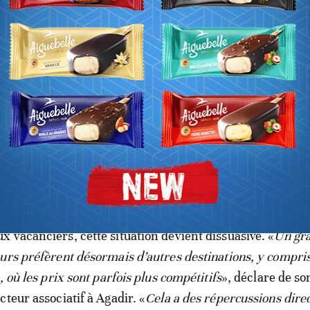
 touche plus seulement les quartiers huppés comme C
 ou la Cité suisse. «
La flambée des prix a gagné égalemen
ires et périphériques, tels que Dakhla, Salam, Al Qods, A
ra, Al Houda ou encore Tilila
», confirme Mustapha An
 vacanciers, cette situation devient dissuasive. «
Un gr
urs préfèrent désormais d’autres destinations, y compri
, où les prix sont parfois plus compétitifs
», déclare de so
teur associatif à Agadir. «
Cela a des répercussions dire