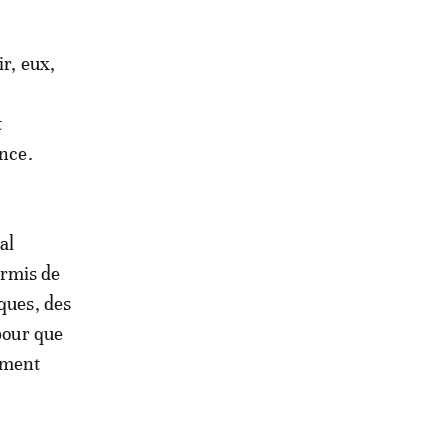
r, eux,
t
ence.
al
ermis de
ques, des
 pour que
ement