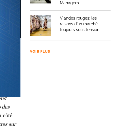
Managem
Viandes rouges: les
raisons d’un marché
toujours sous tension
harf,
VOIR PLUS
t les
l Wifaq,
zam.
and
s des
n côté
ctes sur