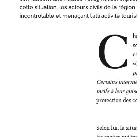
cette situation, les acteurs civils de la régi
incontrôlable et menaçant l’attractivité touri
C
h
s
c
v
p
Certains intermé
tarifs à leur guis
protection des 
Selon lui, la sit
étrangère qui im