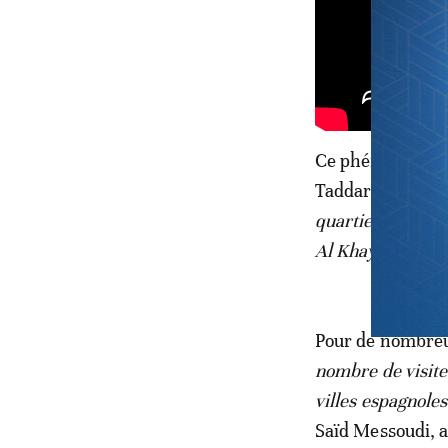
Ce phénomène ne
Taddart, Talborjt
quartiers popula
Al Khayam, Massi
Pour de nombreux
nombre de visite
villes espagnoles
Saïd Messoudi, ac