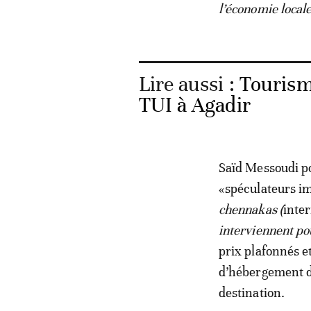
l’économie local
Lire aussi :
Tourism
TUI à Agadir
Saïd Messoudi po
«spéculateurs im
chennakas (
inte
interviennent po
prix plafonnés et
d’hébergement dé
destination.