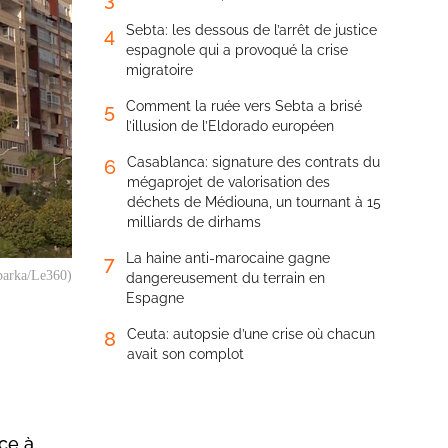
Sebta: les dessous de l’arrêt de justice
4
espagnole qui a provoqué la crise
migratoire
Comment la ruée vers Sebta a brisé
5
l’illusion de l’Eldorado européen
Casablanca: signature des contrats du
6
mégaprojet de valorisation des
déchets de Médiouna, un tournant à 15
milliards de dirhams
La haine anti-marocaine gagne
7
barka/Le360)
dangereusement du terrain en
Espagne
Ceuta: autopsie d’une crise où chacun
8
avait son complot
ce à