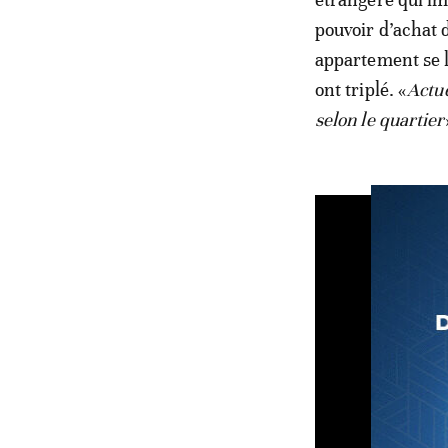
pouvoir d’achat d
appartement se l
ont triplé. «
Actue
selon le quartier