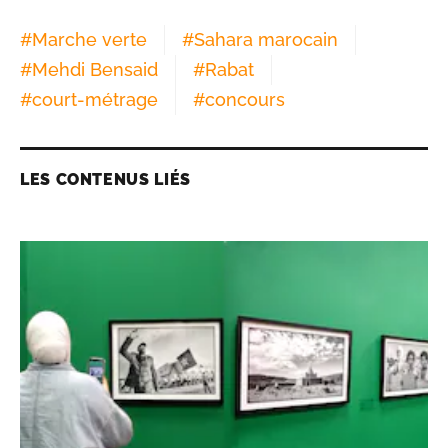
#
Marche verte
#
Sahara marocain
#
Mehdi Bensaid
#
Rabat
#
court-métrage
#
concours
LES CONTENUS LIÉS