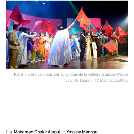
Rabat a vibré vendredi soir au rythme de la célèbre chanson «Nidae
Sawt Al Hassan» (Y.Mannan/Le360).
Par
Mohamed Chakir Alaoui
et
Yassine Mennan