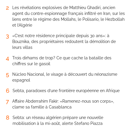
2
Les révélations explosives de Matthieu Ghadiri, ancien
agent du contre-espionnage français infiltré en Iran, sur les
liens entre le régime des Mollahs, le Polisario, le Hezbollah
et l’Algérie
3
«C’est notre résidence principale depuis 30 ans»: à
Bouznika, des propriétaires redoutent la démolition de
leurs villas
4
Trois dirhams de trop? Ce que cache la bataille des
chiffres sur le gasoil
5
Núcleo Nacional, le visage à découvert du néonazisme
espagnol
6
Sebta, paradoxes d’une frontière européenne en Afrique
7
Affaire Abderrahim Fakir: «Ramenez-nous son corps»,
clame sa famille à Casablanca
8
Sebta: un réseau algérien prépare une nouvelle
mobilisation à la mi-août, alerte Stefano Piazza