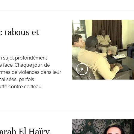
: tabous et
un sujet profondément
e face. Chaque jour, de
ormes de violences dans leur
lisées, parfois
tte contre ce fléau.
arah El Haïry,