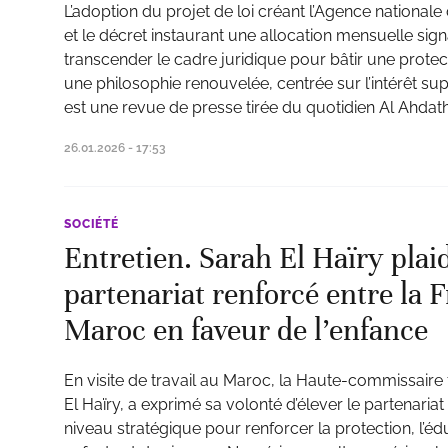
L’adoption du projet de loi créant l’Agence nationale 
et le décret instaurant une allocation mensuelle sig
transcender le cadre juridique pour bâtir une protect
une philosophie renouvelée, centrée sur l’intérêt supé
est une revue de presse tirée du quotidien Al Ahdath
26.01.2026 - 17:53
SOCIÉTÉ
Entretien. Sarah El Haïry plai
partenariat renforcé entre la F
Maroc en faveur de l’enfance
En visite de travail au Maroc, la Haute-commissaire 
El Haïry, a exprimé sa volonté d’élever le partenari
niveau stratégique pour renforcer la protection, l’édu