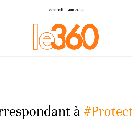
Vendredi
7
Août
2026
orrespondant à
#Protec