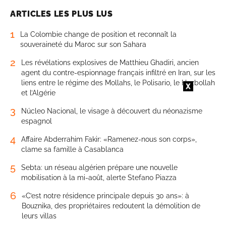
ARTICLES LES PLUS LUS
1
La Colombie change de position et reconnaît la
souveraineté du Maroc sur son Sahara
2
Les révélations explosives de Matthieu Ghadiri, ancien
agent du contre-espionnage français infiltré en Iran, sur les
liens entre le régime des Mollahs, le Polisario, le Hezbollah
et l’Algérie
3
Núcleo Nacional, le visage à découvert du néonazisme
espagnol
4
Affaire Abderrahim Fakir: «Ramenez-nous son corps»,
clame sa famille à Casablanca
5
Sebta: un réseau algérien prépare une nouvelle
mobilisation à la mi-août, alerte Stefano Piazza
6
«C’est notre résidence principale depuis 30 ans»: à
Bouznika, des propriétaires redoutent la démolition de
leurs villas