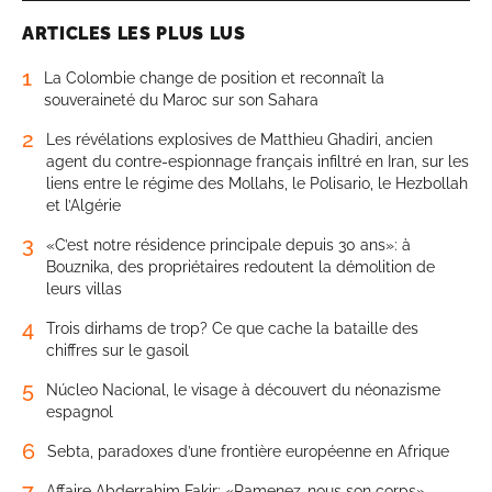
ARTICLES LES PLUS LUS
1
La Colombie change de position et reconnaît la
souveraineté du Maroc sur son Sahara
2
Les révélations explosives de Matthieu Ghadiri, ancien
agent du contre-espionnage français infiltré en Iran, sur les
liens entre le régime des Mollahs, le Polisario, le Hezbollah
et l’Algérie
3
«C’est notre résidence principale depuis 30 ans»: à
Bouznika, des propriétaires redoutent la démolition de
leurs villas
4
Trois dirhams de trop? Ce que cache la bataille des
chiffres sur le gasoil
5
Núcleo Nacional, le visage à découvert du néonazisme
espagnol
6
Sebta, paradoxes d’une frontière européenne en Afrique
7
Affaire Abderrahim Fakir: «Ramenez-nous son corps»,