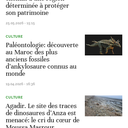
déterminée à protéger
son patrimoine
25.05.2026 - 15:15
CULTURE
Paléontologie: découverte
au Maroc des plus
anciens fossiles
d’ankylosaure connus au
monde
19.04.2026 - 16:36
CULTURE
Agadir. Le site des traces
de dinosaures d’Anza est
menacé: le cri du cœur de
Moussa Masrour,