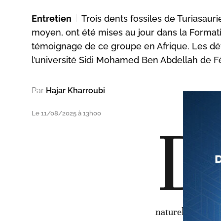
Entretien
Trois dents fossiles de Turiasau
moyen, ont été mises au jour dans la Formatio
témoignage de ce groupe en Afrique. Les dé
l’université Sidi Mohamed Ben Abdellah de Fè
Par
Hajar Kharroubi
Le 11/08/2025 à 13h00
D
a
p
f
c
d
naturelle de Lon