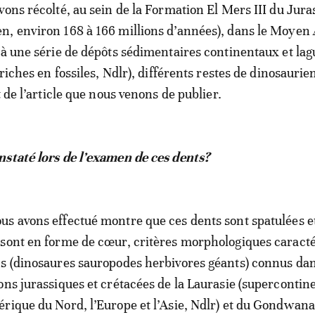
vons récolté, au sein de la Formation El Mers III du Jura
, environ 168 à 166 millions d’années), dans le Moyen 
 à une série de dépôts sédimentaires continentaux et lag
 riches en fossiles, Ndlr), différents restes de dinosaurie
t de l’article que nous venons de publier.
staté lors de l’examen de ces dents?
s avons effectué montre que ces dents sont spatulées e
sont en forme de cœur, critères morphologiques caracté
ns (dinosaures sauropodes herbivores géants) connus da
ons jurassiques et crétacées de la Laurasie (supercontin
rique du Nord, l’Europe et l’Asie, Ndlr) et du Gondwana