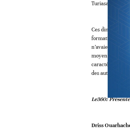
Turiasauriens on
Ces dinosaures s
formations juras
n’avaient encore
moyen, environ 1
caractéristiques
des autres repré
Le360: Présente
Driss Ouarhach