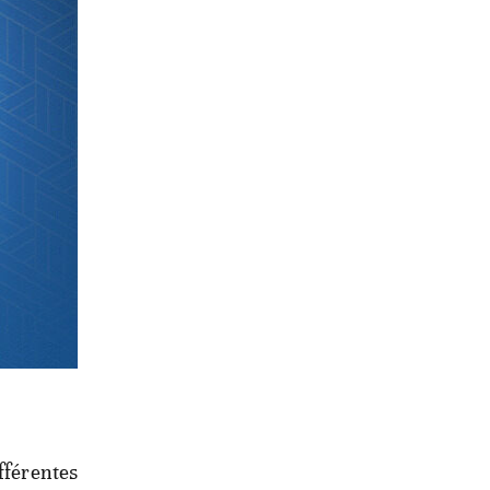
érentes
ud,
urassique
rencier
ifférentes