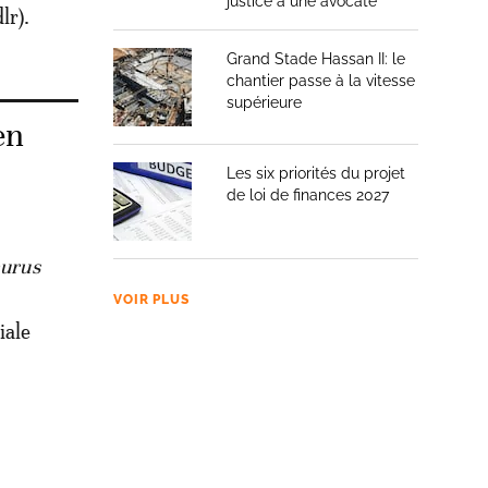
justice à une avocate
lr).
Grand Stade Hassan II: le
chantier passe à la vitesse
supérieure
en
Les six priorités du projet
de loi de finances 2027
aurus
VOIR PLUS
iale