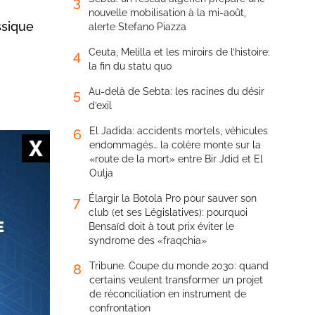
3
nouvelle mobilisation à la mi-août,
ssique
alerte Stefano Piazza
Ceuta, Melilla et les miroirs de l’histoire:
4
la fin du statu quo
Au-delà de Sebta: les racines du désir
5
d’exil
El Jadida: accidents mortels, véhicules
6
endommagés… la colère monte sur la
«route de la mort» entre Bir Jdid et El
Oulja
velle
Élargir la Botola Pro pour sauver son
7
club (et ses Législatives): pourquoi
ntes
Bensaïd doit à tout prix éviter le
syndrome des «fraqchia»
 Abdellah
Tribune. Coupe du monde 2030: quand
8
ire
certains veulent transformer un projet
de réconciliation en instrument de
s de
confrontation