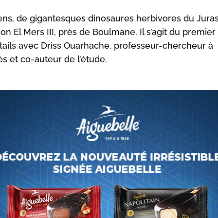
riens, de gigantesques dinosaures herbivores du Jura
n El Mers III, près de Boulmane. Il s’agit du premier
tails avec Driss Ouarhache, professeur-chercheur à
s et co-auteur de l’étude.
ns le Moyen Atlas, la Formation El Mers III livre une nou
ièce du puzzle de l’histoire des dinosaures. Lors de réce
ouilles paléontologiques, menées conjointement par des
hercheurs marocains de l’université Sidi Mohamed Ben
e Fès et des spécialistes britanniques du muséum d’histo
dres et de l’université de Birmingham, trois dents fossile