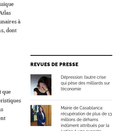
ssique
Atlas
unaires à
ns, dont
REVUES DE PRESSE
Dépression: l’autre crise
qui pèse des milliards sur
l’économie
t que
ristiques
Mairie de Casablanca:
ns
récupération de plus de 13
ent
millions de dirhams
indûment attribués par la