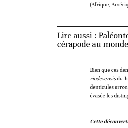
(Afrique, Amériq
Lire aussi :
Paléonto
cérapode au monde
Bien que ces den
riodevensis
du Ju
denticules arron
évasée les disti
Cette découvert