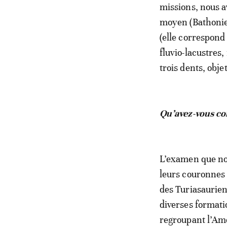
missions, nous a
moyen (Bathonien
(elle correspond
fluvio-lacustres,
trois dents, obje
Qu’avez-vous con
L’examen que nou
leurs couronnes 
des Turiasaurie
diverses formati
regroupant l’Amé