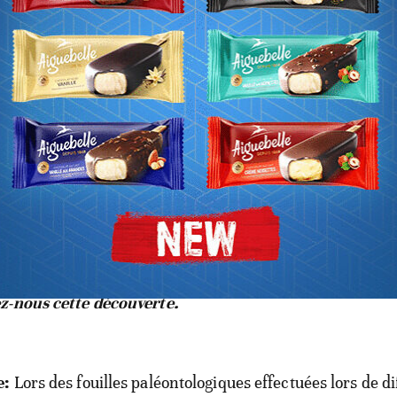
t été découvertes.
auropodes herbivores géants, jusqu’ici connus dans diff
siques et crétacées d’Europe, d’Asie et d’Amérique du S
 jamais été signalés en Afrique. Datées du Bathonien (J
68 à 166 millions d’années), ces dents présentent des
 morphologiques distinctives qui permettent de les diffé
sentants du groupe.
z-nous cette découverte.
e:
Lors des fouilles paléontologiques effectuées lors de d