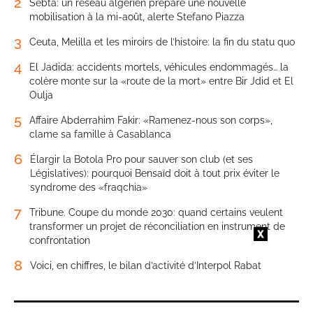
2
Sebta: un réseau algérien prépare une nouvelle
mobilisation à la mi-août, alerte Stefano Piazza
3
Ceuta, Melilla et les miroirs de l’histoire: la fin du statu quo
4
El Jadida: accidents mortels, véhicules endommagés… la
colère monte sur la «route de la mort» entre Bir Jdid et El
Oulja
5
Affaire Abderrahim Fakir: «Ramenez-nous son corps»,
clame sa famille à Casablanca
6
Élargir la Botola Pro pour sauver son club (et ses
Législatives): pourquoi Bensaïd doit à tout prix éviter le
syndrome des «fraqchia»
7
Tribune. Coupe du monde 2030: quand certains veulent
transformer un projet de réconciliation en instrument de
confrontation
8
Voici, en chiffres, le bilan d’activité d’Interpol Rabat