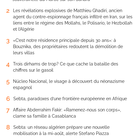
2
Les révélations explosives de Matthieu Ghadiri, ancien
agent du contre-espionnage français infiltré en Iran, sur les
liens entre le régime des Mollahs, le Polisario, le Hezbollah
et l’Algérie
3
«C’est notre résidence principale depuis 30 ans»: à
Bouznika, des propriétaires redoutent la démolition de
leurs villas
4
Trois dirhams de trop? Ce que cache la bataille des
chiffres sur le gasoil
5
Núcleo Nacional, le visage à découvert du néonazisme
espagnol
6
Sebta, paradoxes d’une frontière européenne en Afrique
7
Affaire Abderrahim Fakir: «Ramenez-nous son corps»,
clame sa famille à Casablanca
8
Sebta: un réseau algérien prépare une nouvelle
mobilisation à la mi-août, alerte Stefano Piazza