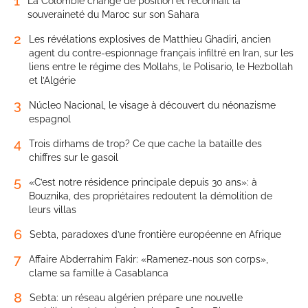
1
La Colombie change de position et reconnaît la
souveraineté du Maroc sur son Sahara
2
Les révélations explosives de Matthieu Ghadiri, ancien
agent du contre-espionnage français infiltré en Iran, sur les
liens entre le régime des Mollahs, le Polisario, le Hezbollah
et l’Algérie
3
Núcleo Nacional, le visage à découvert du néonazisme
espagnol
4
Trois dirhams de trop? Ce que cache la bataille des
chiffres sur le gasoil
5
«C’est notre résidence principale depuis 30 ans»: à
Bouznika, des propriétaires redoutent la démolition de
leurs villas
6
Sebta, paradoxes d’une frontière européenne en Afrique
7
Affaire Abderrahim Fakir: «Ramenez-nous son corps»,
clame sa famille à Casablanca
8
Sebta: un réseau algérien prépare une nouvelle