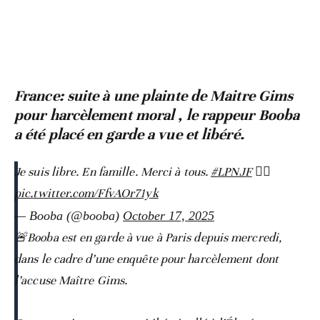
France: suite à une plainte de Maitre Gims
pour harcèlement moral , le rappeur Booba
a été placé en garde a vue et libéré.
Je suis libre. En famille. Merci à tous.
#LPNJF
🏴‍☠️
pic.twitter.com/FfvAOr71yk
— Booba (@booba)
October 17, 2025
🚨Booba est en garde à vue à Paris depuis mercredi,
dans le cadre d’une enquête pour harcèlement dont
l’accuse Maître Gims.