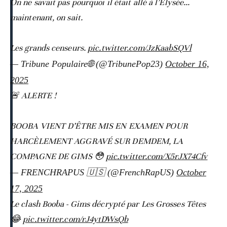
On ne savait pas pourquoi il était allé à l’Élysée…
maintenant, on sait.
Les grands censeurs.
pic.twitter.com/JzKaabSQVl
— Tribune Populaire🌐 (@TribunePop23)
October 16,
2025
🚨 ALERTE !
BOOBA VIENT D’ÊTRE MIS EN EXAMEN POUR
HARCÈLEMENT AGGRAVÉ SUR DEMDEM, LA
COMPAGNE DE GIMS 😳
pic.twitter.com/X5rJX74Cfv
— FRENCHRAPUS 🇺🇸 (@FrenchRapUS)
October
17, 2025
Le clash Booba - Gims décrypté par Les Grosses Têtes
😂
pic.twitter.com/rJ4ytDWsQb