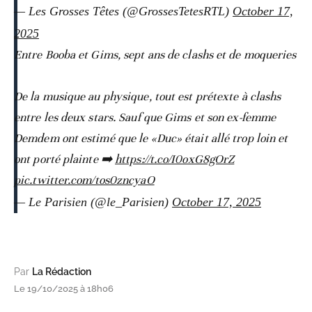
— Les Grosses Têtes (@GrossesTetesRTL)
October 17,
2025
Entre Booba et Gims, sept ans de clashs et de moqueries
De la musique au physique, tout est prétexte à clashs
entre les deux stars. Sauf que Gims et son ex-femme
Demdem ont estimé que le «Duc» était allé trop loin et
ont porté plainte ➡️
https://t.co/I0oxG8gOrZ
pic.twitter.com/tos0zncyaO
— Le Parisien (@le_Parisien)
October 17, 2025
Par
La Rédaction
Le 19/10/2025 à 18h06