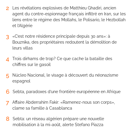
2
Les révélations explosives de Matthieu Ghadiri, ancien
agent du contre-espionnage français infiltré en Iran, sur les
liens entre le régime des Mollahs, le Polisario, le Hezbollah
et l’Algérie
3
«C’est notre résidence principale depuis 30 ans»: à
Bouznika, des propriétaires redoutent la démolition de
leurs villas
4
Trois dirhams de trop? Ce que cache la bataille des
chiffres sur le gasoil
5
Núcleo Nacional, le visage à découvert du néonazisme
espagnol
6
Sebta, paradoxes d’une frontière européenne en Afrique
7
Affaire Abderrahim Fakir: «Ramenez-nous son corps»,
clame sa famille à Casablanca
8
Sebta: un réseau algérien prépare une nouvelle
mobilisation à la mi-août, alerte Stefano Piazza