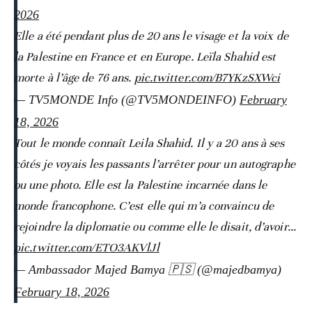
2026
Elle a été pendant plus de 20 ans le visage et la voix de
la Palestine en France et en Europe. Leïla Shahid est
morte à l’âge de 76 ans.
pic.twitter.com/B7YKzSXWci
— TV5MONDE Info (@TV5MONDEINFO)
February
18, 2026
Tout le monde connaît Leila Shahid. Il y a 20 ans à ses
côtés je voyais les passants l’arrêter pour un autographe
ou une photo. Elle est la Palestine incarnée dans le
monde francophone. C’est elle qui m’a convaincu de
rejoindre la diplomatie ou comme elle le disait, d’avoir…
pic.twitter.com/ETO3AKVlJl
— Ambassador Majed Bamya 🇵🇸 (@majedbamya)
February 18, 2026