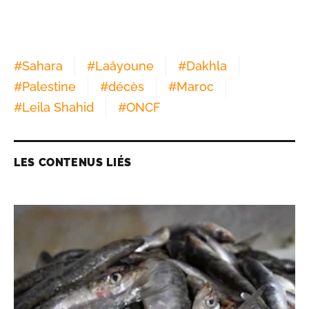
#
Sahara
#
Laâyoune
#
Dakhla
#
Palestine
#
décès
#
Maroc
#
Leila Shahid
#
ONCF
LES CONTENUS LIÉS