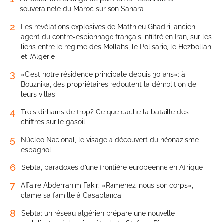
souveraineté du Maroc sur son Sahara
2
Les révélations explosives de Matthieu Ghadiri, ancien
agent du contre-espionnage français infiltré en Iran, sur les
liens entre le régime des Mollahs, le Polisario, le Hezbollah
et l’Algérie
3
«C’est notre résidence principale depuis 30 ans»: à
Bouznika, des propriétaires redoutent la démolition de
leurs villas
4
Trois dirhams de trop? Ce que cache la bataille des
chiffres sur le gasoil
5
Núcleo Nacional, le visage à découvert du néonazisme
espagnol
6
Sebta, paradoxes d’une frontière européenne en Afrique
7
Affaire Abderrahim Fakir: «Ramenez-nous son corps»,
clame sa famille à Casablanca
8
Sebta: un réseau algérien prépare une nouvelle