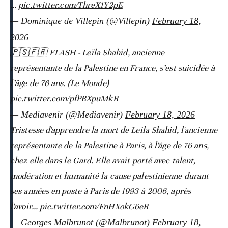
…
pic.twitter.com/ThreX1Y2pE
— Dominique de Villepin (@Villepin)
February 18,
2026
🇵🇸🇫🇷 FLASH - Leïla Shahid, ancienne
représentante de la Palestine en France, s’est suicidée à
l’âge de 76 ans. (Le Monde)
pic.twitter.com/pfPRXpuMkR
— Mediavenir (@Mediavenir)
February 18, 2026
Tristesse d'apprendre la mort de Leila Shahid, l'ancienne
représentante de la Palestine à Paris, à l'âge de 76 ans,
chez elle dans le Gard. Elle avait porté avec talent,
modération et humanité la cause palestinienne durant
ses années en poste à Paris de 1993 à 2006, après
l'avoir…
pic.twitter.com/FnHXokG6eR
— Georges Malbrunot (@Malbrunot)
February 18,