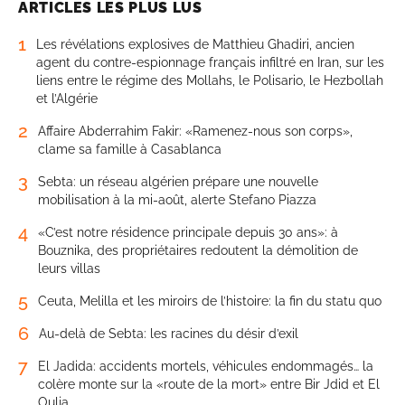
ARTICLES LES PLUS LUS
1
Les révélations explosives de Matthieu Ghadiri, ancien
agent du contre-espionnage français infiltré en Iran, sur les
liens entre le régime des Mollahs, le Polisario, le Hezbollah
et l’Algérie
2
Affaire Abderrahim Fakir: «Ramenez-nous son corps»,
clame sa famille à Casablanca
3
Sebta: un réseau algérien prépare une nouvelle
mobilisation à la mi-août, alerte Stefano Piazza
4
«C’est notre résidence principale depuis 30 ans»: à
Bouznika, des propriétaires redoutent la démolition de
leurs villas
5
Ceuta, Melilla et les miroirs de l’histoire: la fin du statu quo
6
Au-delà de Sebta: les racines du désir d’exil
7
El Jadida: accidents mortels, véhicules endommagés… la
colère monte sur la «route de la mort» entre Bir Jdid et El
Oulja