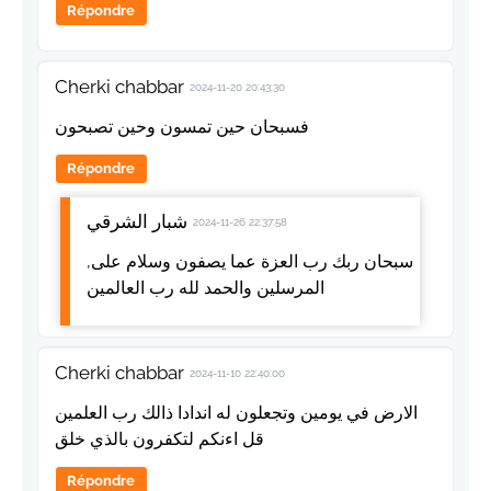
Répondre
Cherki chabbar
2024-11-20 20:43:30
فسبحان حين تمسون وحين تصبحون
Répondre
شبار الشرقي
2024-11-26 22:37:58
,سبحان ربك رب العزة عما يصفون وسلام على
المرسلين والحمد لله رب العالمين
Cherki chabbar
2024-11-10 22:40:00
الارض في يومين وتجعلون له اندادا ذالك رب العلمين
قل اءنكم لتكفرون بالذي خلق
Répondre