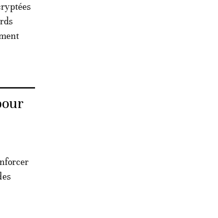
 cryptées
ards
yment
pour
nforcer
des