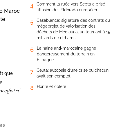
Comment la ruée vers Sebta a brisé
4
l’illusion de l’Eldorado européen
vo Maroc
ute
Casablanca: signature des contrats du
5
mégaprojet de valorisation des
déchets de Médiouna, un tournant à 15
milliards de dirhams
La haine anti-marocaine gagne
6
dangereusement du terrain en
Espagne
Ceuta: autopsie d’une crise où chacun
7
it que
avait son complot
s
Honte et colère
8
nregistré
une