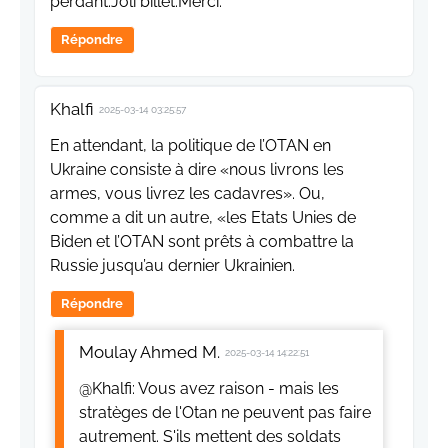
perdant.Joli billet.Merci.
Répondre
Khalfi
2025-03-14 03:25:57
En attendant, la politique de l’OTAN en
Ukraine consiste à dire «nous livrons les
armes, vous livrez les cadavres». Ou,
comme a dit un autre, «les Etats Unies de
Biden et l’OTAN sont prêts à combattre la
Russie jusqu’au dernier Ukrainien.
Répondre
Moulay Ahmed M.
2025-03-14 14:22:51
@Khalfi: Vous avez raison - mais les
stratèges de l'Otan ne peuvent pas faire
autrement. S'ils mettent des soldats