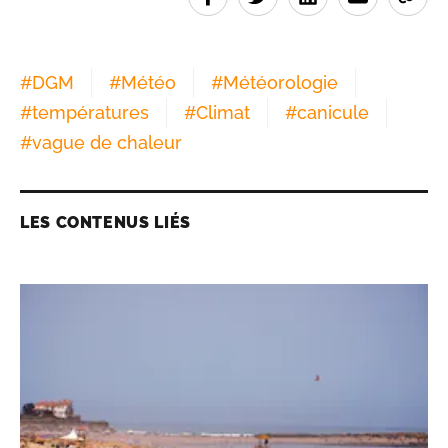
#
DGM
#
Météo
#
Météorologie
#
températures
#
Climat
#
canicule
#
vague de chaleur
LES CONTENUS LIÉS