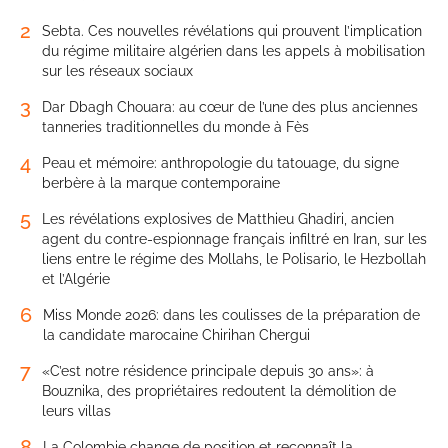
2
Sebta. Ces nouvelles révélations qui prouvent l’implication
du régime militaire algérien dans les appels à mobilisation
sur les réseaux sociaux
3
Dar Dbagh Chouara: au cœur de l’une des plus anciennes
tanneries traditionnelles du monde à Fès
4
Peau et mémoire: anthropologie du tatouage, du signe
berbère à la marque contemporaine
5
Les révélations explosives de Matthieu Ghadiri, ancien
agent du contre-espionnage français infiltré en Iran, sur les
liens entre le régime des Mollahs, le Polisario, le Hezbollah
et l’Algérie
6
Miss Monde 2026: dans les coulisses de la préparation de
la candidate marocaine Chirihan Chergui
7
«C’est notre résidence principale depuis 30 ans»: à
Bouznika, des propriétaires redoutent la démolition de
leurs villas
8
La Colombie change de position et reconnaît la