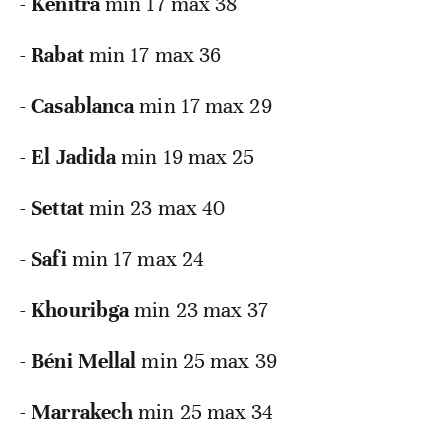
-
Kénitra
min 17 max 38
-
Rabat
min 17 max 36
-
Casablanca
min 17 max 29
-
El Jadida
min 19 max 25
-
Settat
min 23 max 40
-
Safi
min 17 max 24
-
Khouribga
min 23 max 37
-
Béni Mellal
min 25 max 39
-
Marrakech
min 25 max 34