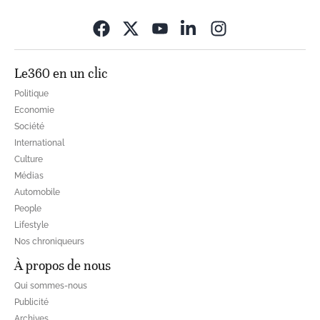
Opens in new wi
Le360 en un clic
Politique
Economie
Société
International
Culture
Médias
Automobile
People
Lifestyle
Nos chroniqueurs
À propos de nous
Qui sommes-nous
Publicité
Archives