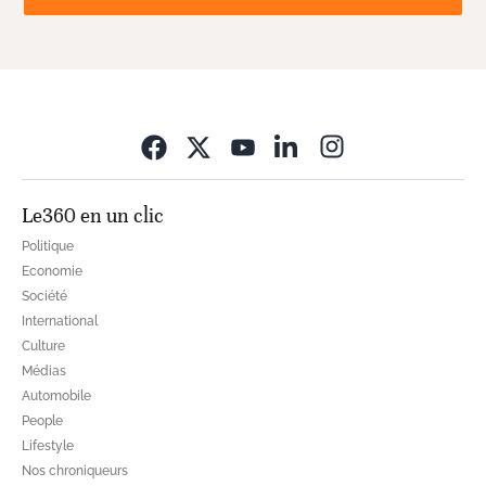
Opens in new wi
Le360 en un clic
Politique
Economie
Société
International
Culture
Médias
Automobile
People
Lifestyle
Nos chroniqueurs