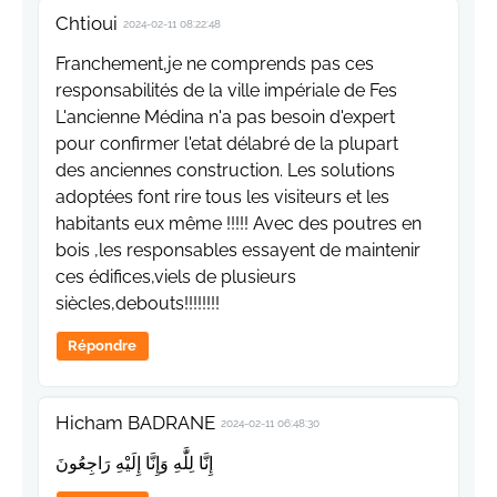
Chtioui
2024-02-11 08:22:48
Franchement,je ne comprends pas ces
responsabilités de la ville impériale de Fes
L'ancienne Médina n'a pas besoin d'expert
pour confirmer l'etat délabré de la plupart
des anciennes construction. Les solutions
adoptées font rire tous les visiteurs et les
habitants eux même !!!!! Avec des poutres en
bois ,les responsables essayent de maintenir
ces édifices,viels de plusieurs
siècles,debouts!!!!!!!!
Répondre
Hicham BADRANE
2024-02-11 06:48:30
إِنَّا لِلَّٰهِ وَإِنَّا إِلَيْهِ رَاجِعُونَ