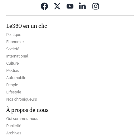
Opens in new wi
Le360 en un clic
Politique
Economie
Société
International
Culture
Médias
Automobile
People
Lifestyle
Nos chroniqueurs
À propos de nous
Qui sommes-nous
Publicité
Archives