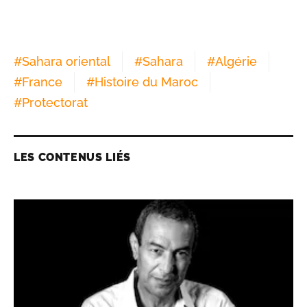
#
Sahara oriental
#
Sahara
#
Algérie
#
France
#
Histoire du Maroc
#
Protectorat
LES CONTENUS LIÉS