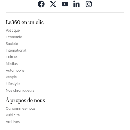
Opens in new wi
Le360 en un clic
Politique
Economie
Société
International
Culture
Médias
Automobile
People
Lifestyle
Nos chroniqueurs
À propos de nous
Qui sommes-nous
Publicité
Archives