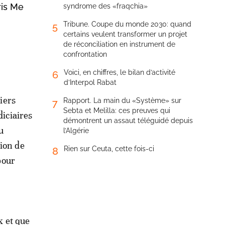
ris Me
syndrome des «fraqchia»
Tribune. Coupe du monde 2030: quand
5
certains veulent transformer un projet
de réconciliation en instrument de
confrontation
Voici, en chiffres, le bilan d’activité
6
d’Interpol Rabat
iers
Rapport. La main du «Système» sur
7
Sebta et Melilla: ces preuves qui
diciaires
démontrent un assaut téléguidé depuis
u
l’Algérie
ion de
Rien sur Ceuta, cette fois-ci
8
pour
x et que