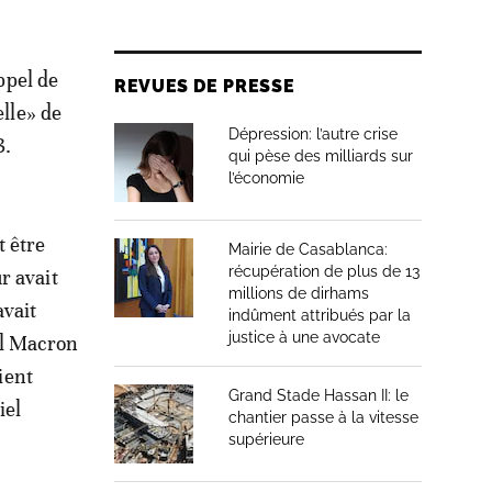
ppel de
REVUES DE PRESSE
elle» de
Dépression: l’autre crise
3.
qui pèse des milliards sur
l’économie
t être
Mairie de Casablanca:
récupération de plus de 13
r avait
millions de dirhams
avait
indûment attribués par la
justice à une avocate
el Macron
ient
Grand Stade Hassan II: le
iel
chantier passe à la vitesse
supérieure