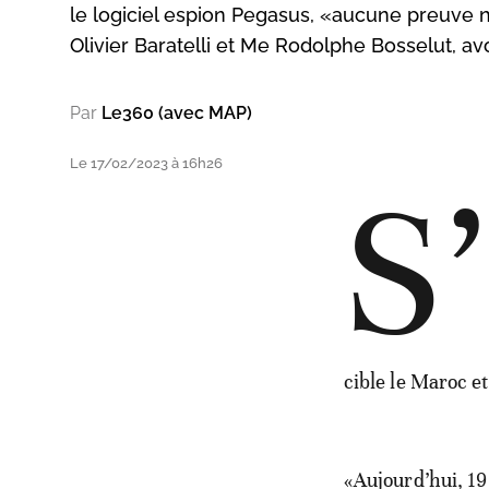
le logiciel espion Pegasus, «aucune preuve n
Olivier Baratelli et Me Rodolphe Bosselut, 
Par
Le360 (avec MAP)
Le 17/02/2023 à 16h26
S’
cible le Maroc e
«Aujourd’hui, 19 