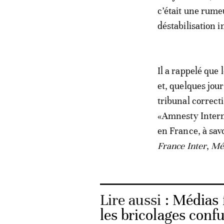
c’était une rumeu
déstabilisation i
Il a rappelé que
et, quelques jour
tribunal correct
«Amnesty Interna
en France, à sav
France Inter
,
Mé
Lire aussi :
Médias 
les bricolages conf