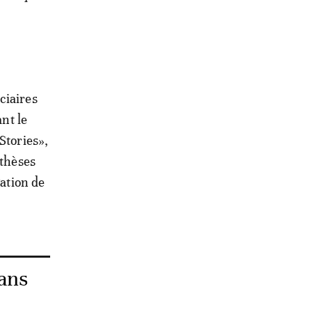
ciaires
ant le
Stories»,
 thèses
gation de
ans