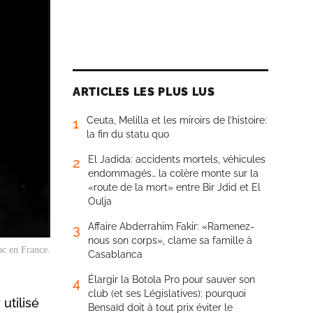
ARTICLES LES PLUS LUS
Ceuta, Melilla et les miroirs de l’histoire:
1
la fin du statu quo
El Jadida: accidents mortels, véhicules
2
endommagés… la colère monte sur la
«route de la mort» entre Bir Jdid et El
Oulja
Affaire Abderrahim Fakir: «Ramenez-
3
nous son corps», clame sa famille à
c en France.
Casablanca
Élargir la Botola Pro pour sauver son
4
club (et ses Législatives): pourquoi
utilisé
Bensaïd doit à tout prix éviter le