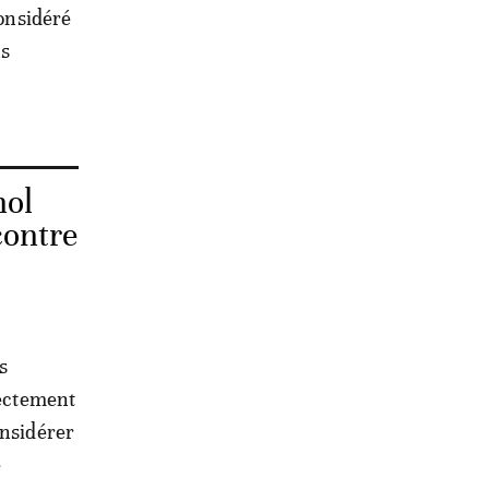
considéré
ns
nol
contre
s
rectement
onsidérer
e