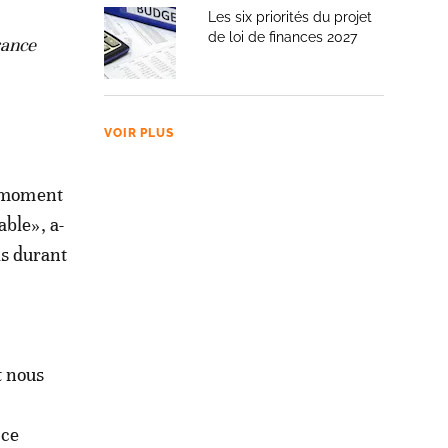
Les six priorités du projet
de loi de finances 2027
rance
VOIR PLUS
u moment
able», a-
ris durant
t nous
 ce