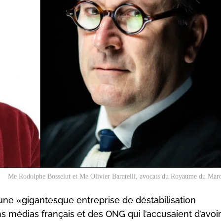
Me Rodolphe Bosselut et Me Olivier Baratelli, avocats du Royaume du Maro
une «gigantesque entreprise de déstabilisation
ns médias français et des ONG qui l’accusaient d’avoir 