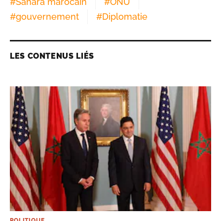
#
Sahara marocain
#
ONU
#
gouvernement
#
Diplomatie
LES CONTENUS LIÉS
POLITIQUE