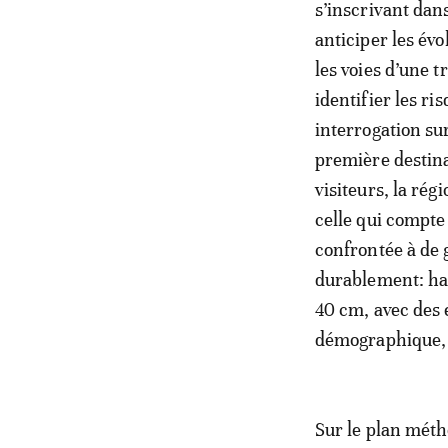
s’inscrivant dans
anticiper les é
les voies d’une 
identifier les ri
interrogation sur
première destina
visiteurs, la rég
celle qui compte
confrontée à de 
durablement: hau
40 cm, avec des 
démographique, a
Sur le plan méth