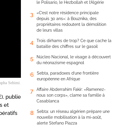
le Polisario, le Hezbollah et l’Algérie
«C’est notre résidence principale
3
depuis 30 ans»: à Bouznika, des
propriétaires redoutent la démolition
de leurs villas
Trois dirhams de trop? Ce que cache la
4
bataille des chiffres sur le gasoil
Núcleo Nacional, le visage à découvert
5
du néonazisme espagnol
Sebta, paradoxes d’une frontière
6
européenne en Afrique
apha Sehimi.
Affaire Abderrahim Fakir: «Ramenez-
7
nous son corps», clame sa famille à
), publie
Casablanca
s et
Sebta: un réseau algérien prépare une
8
ératifs
nouvelle mobilisation à la mi-août,
alerte Stefano Piazza