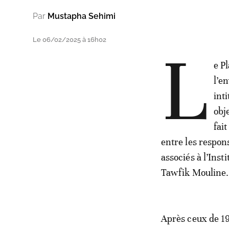
Par
Mustapha Sehimi
Le 06/02/2025 à 16h02
L
e P
l’e
int
obj
fait
entre les respon
associés à l’Ins
Tawfik Mouline.
Après ceux de 19