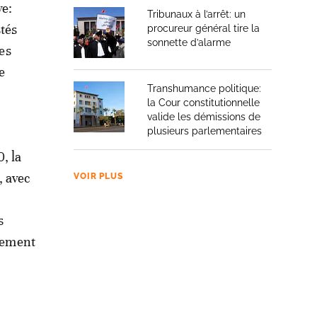
ve:
Tribunaux à l’arrêt: un
stés
procureur général tire la
sonnette d’alarme
les
e
Transhumance politique:
la Cour constitutionnelle
valide les démissions de
plusieurs parlementaires
, la
, avec
VOIR PLUS
s
alement