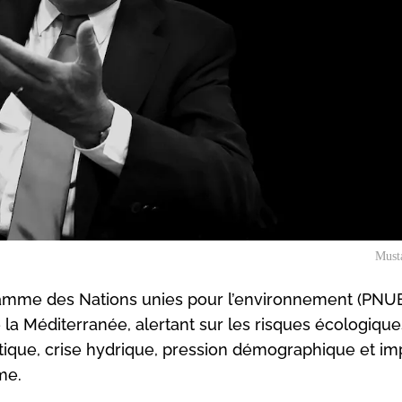
Must
ramme des Nations unies pour l’environnement (PNUE
 la Méditerranée, alertant sur les risques écologique
tique, crise hydrique, pression démographique et imp
me.