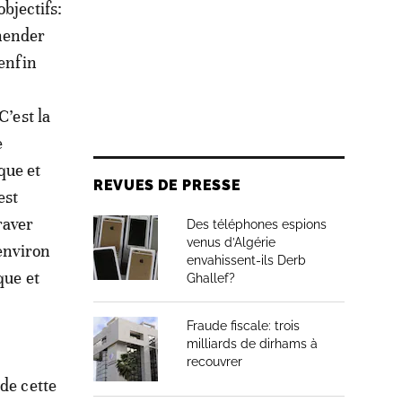
objectifs:
hender
 enfin
C’est la
e
ique et
REVUES DE PRESSE
est
raver
Des téléphones espions
venus d’Algérie
environ
envahissent-ils Derb
que et
Ghallef?
Fraude fiscale: trois
milliards de dirhams à
recouvrer
de cette