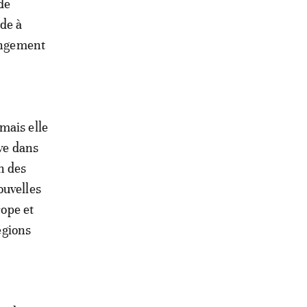
de
ide à
hangement
mais elle
ive dans
en des
ouvelles
rope et
égions