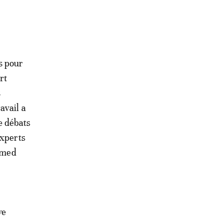
s pour
rt
s
avail a
de débats
experts
hamed
ve