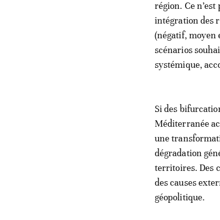
région. Ce n’est
intégration des 
(négatif, moyen e
scénarios souhai
systémique, acc
Si des bifurcati
Méditerranée acc
une transformati
dégradation géné
territoires. Des
des causes exter
géopolitique.