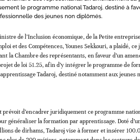
diquement le programme national Tadaroj, destiné à fav
rofessionnelle des jeunes non diplômés.
inistre de l’Inclusion économique, de la Petite entreprise
mploi et des Compétences, Younes Sekkouri, a plaidé, ce 
ant la Chambre des représentants, en faveur d’un ame
projet de loi 51.25, afin d’y intégrer le programme de fo
 apprentissage Tadaroj, destiné notamment aux jeunes 
prévoit d’encadrer juridiquement ce programme nation
ur généraliser la formation par apprentissage. Doté d’u
llions de dirhams, Tadaroj vise à former et insérer 100
ns plus de 200 métiers, notamment dans les secteurs de