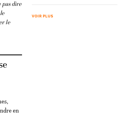
e pas dire
le
VOIR PLUS
er le
se
nes,
rendre en