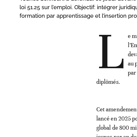
loi 51.25 sur l’emploi. Objectif: intégrer juri
formation par apprentissage et l’insertion p
L
e m
l’E
dev
au 
par
diplômés.
Cet amendement 
lancé en 2025 po
global de 800 mi
jeunes par an da