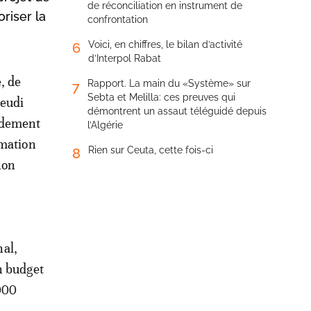
de réconciliation en instrument de
oriser la
confrontation
Voici, en chiffres, le bilan d’activité
6
d’Interpol Rabat
, de
Rapport. La main du «Système» sur
7
Sebta et Melilla: ces preuves qui
jeudi
démontrent un assaut téléguidé depuis
ndement
l’Algérie
rmation
Rien sur Ceuta, cette fois-ci
8
non
al,
n budget
.000