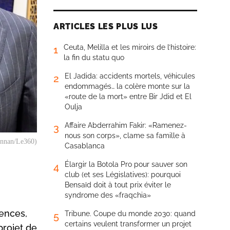
ARTICLES LES PLUS LUS
Ceuta, Melilla et les miroirs de l’histoire:
1
la fin du statu quo
El Jadida: accidents mortels, véhicules
2
endommagés… la colère monte sur la
«route de la mort» entre Bir Jdid et El
Oulja
Affaire Abderrahim Fakir: «Ramenez-
3
nous son corps», clame sa famille à
Mannan/Le360)
Casablanca
Élargir la Botola Pro pour sauver son
4
club (et ses Législatives): pourquoi
Bensaïd doit à tout prix éviter le
syndrome des «fraqchia»
tences,
Tribune. Coupe du monde 2030: quand
5
certains veulent transformer un projet
rojet de