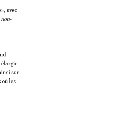
s
», avec
 non-
end
 élargir
ainsi sur
 où les