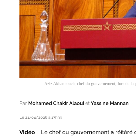
Aziz Akhannouch, chef du gouvernement, lors de la pr
Par
Mohamed Chakir Alaoui
et
Yassine Mannan
Le 21/04/2026 à 17h39
Vidéo
Le chef du gouvernement a réitéré c