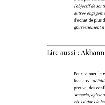
l’objectif de sor
autres engageme
d’achat de plus 
gouvernement n’a
Lire aussi :
Akhanno
Pour sa part, le
face aux
«défail
preuve, des confl
smasria) agissen
réussi dans la ha