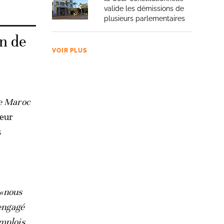
valide les démissions de
plusieurs parlementaires
n de
VOIR PLUS
e Maroc
leur
s
«nous
 engagé
mplois,