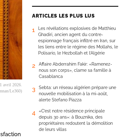
ARTICLES LES PLUS LUS
Les révélations explosives de Matthieu
1
Ghadiri, ancien agent du contre-
espionnage français infiltré en Iran, sur
les liens entre le régime des Mollahs, le
Polisario, le Hezbollah et l’Algérie
Affaire Abderrahim Fakir: «Ramenez-
2
nous son corps», clame sa famille à
Casablanca
1 avril 2026.
Sebta: un réseau algérien prépare une
3
nnan/Le360)
nouvelle mobilisation à la mi-août,
alerte Stefano Piazza
«C’est notre résidence principale
4
depuis 30 ans»: à Bouznika, des
propriétaires redoutent la démolition
de leurs villas
sfaction