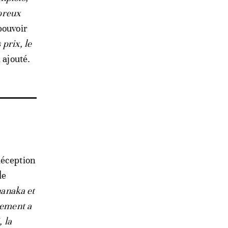
mbreux
pouvoir
 prix, le
il ajouté.
déception
de
hanaka et
ement a
, la