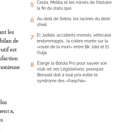
Ceuta, Melilla et les miroirs de l’histoire:
5
la fin du statu quo
Au-delà de Sebta: les racines du désir
6
d’exil
nt les
El Jadida: accidents mortels, véhicules
7
bilan de
endommagés… la colère monte sur la
«route de la mort» entre Bir Jdid et El
utif est
Oulja
sfaction
Élargir la Botola Pro pour sauver son
8
rmonieuse
club (et ses Législatives): pourquoi
Bensaïd doit à tout prix éviter le
syndrome des «fraqchia»
lus
ent a,
es
e