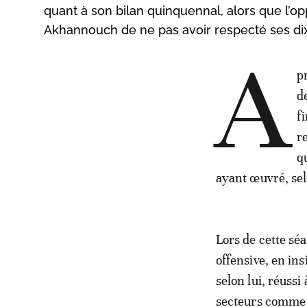
quant à son bilan quinquennal, alors que l’opp
Akhannouch de ne pas avoir respecté ses di
A
p
d
f
r
q
ayant œuvré, sel
Lors de cette sé
offensive, en ins
selon lui, réussi
secteurs comme l