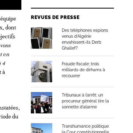
REVUES DE PRESSE
 équipe
x, dont
Des téléphones espions
jectifs
venus d’Algérie
envahissent-ils Derb
vons
Ghallef?
t en
à 4
Fraude fiscale: trois
milliards de dirhams à
t à
recouvrer
Tribunaux à l’arrêt: un
procureur général tire la
nstatées,
sonnette d’alarme
ériode du
Transhumance politique:
la Cour constitutionnelle