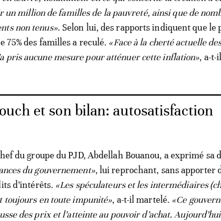
tir un million de familles de la pauvreté, ainsi que de no
nts non tenus»
. Selon lui, des rapports indiquent que le 
de 75% des familles a reculé.
«Face à la cherté actuelle des
 pris aucune mesure pour atténuer cette inflation»
, a-t-
uch et son bilan: autosatisfaction
 chef du groupe du PJD, Abdellah Bouanou, a exprimé sa 
lances du gouvernement»
, lui reprochant, sans apporter 
its d’intérêts.
«Les spéculateurs et les intermédiaires (c
t toujours en toute impunité»
, a-t-il martelé.
«Ce gouvern
usse des prix et l’atteinte au pouvoir d’achat. Aujourd’hui