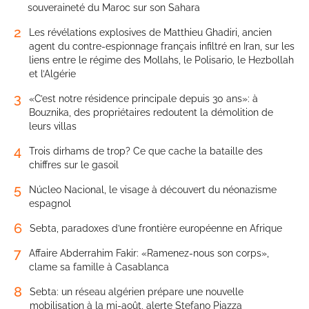
souveraineté du Maroc sur son Sahara
2
Les révélations explosives de Matthieu Ghadiri, ancien
agent du contre-espionnage français infiltré en Iran, sur les
liens entre le régime des Mollahs, le Polisario, le Hezbollah
et l’Algérie
3
«C’est notre résidence principale depuis 30 ans»: à
Bouznika, des propriétaires redoutent la démolition de
leurs villas
4
Trois dirhams de trop? Ce que cache la bataille des
chiffres sur le gasoil
5
Núcleo Nacional, le visage à découvert du néonazisme
espagnol
6
Sebta, paradoxes d’une frontière européenne en Afrique
7
Affaire Abderrahim Fakir: «Ramenez-nous son corps»,
clame sa famille à Casablanca
8
Sebta: un réseau algérien prépare une nouvelle
mobilisation à la mi-août, alerte Stefano Piazza