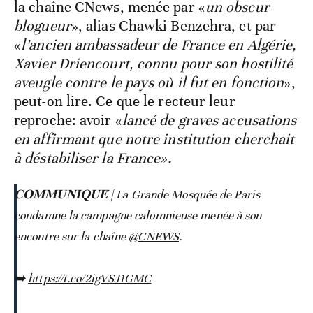
la chaîne CNews, menée par «
un obscur
blogueur
», alias Chawki Benzehra, et par
«
l’ancien ambassadeur de France en Algérie,
Xavier Driencourt, connu pour son hostilité
aveugle contre le pays où il fut en fonction
»,
peut-on lire. Ce que le recteur leur
reproche: avoir «
lancé de graves accusations
en affirmant que notre institution cherchait
à déstabiliser la France».
𝐂𝐎𝐌𝐌𝐔𝐍𝐈𝐐𝐔𝐄́ | La Grande Mosquée de Paris
condamne la campagne calomnieuse menée à son
encontre sur la chaîne
@CNEWS
.
➡️
https://t.co/2igVSJ1GMC