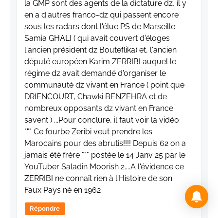
la GMP sont des agents de la dictature dz, il y
en a d'autres franco-dz qui passent encore
sous les radars dont l'élue PS de Marseille
Samia GHALI ( qui avait couvert d'éloges
l'ancien président dz Bouteflika) et, l'ancien
député européen Karim ZERRIBI auquel le
régime dz avait demandé d'organiser le
communauté dz vivant en France ( point que
DRIENCOURT, Chawki BENZEHRA et de
nombreux opposants dz vivant en France
savent ) ...Pour conclure, il faut voir la vidéo
""" Ce fourbe Zeribi veut prendre les
Marocains pour des abrutis!!!! Depuis 62 on a
jamais été frère """ postée le 14 Janv 25 par le
YouTuber Saladin Moorish 2....A l'évidence ce
ZERRIBI ne connaît rien à l'Histoire de son
Faux Pays né en 1962
Répondre