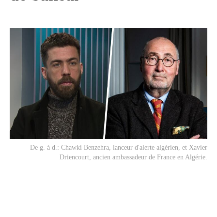
De g. à d.: Chawki Benzehra, lanceur d'alerte algérien, et Xavier
Driencourt, ancien ambassadeur de France en Algérie.