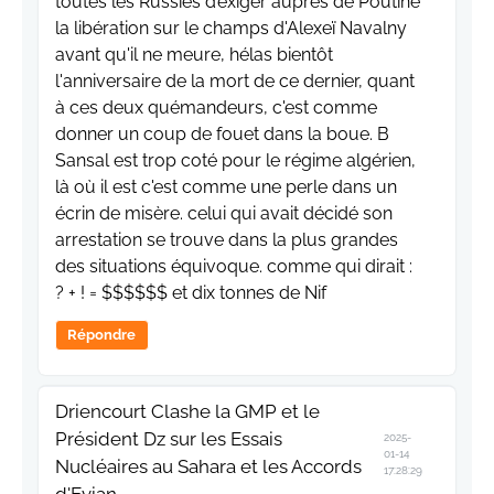
toutes les Russies d’exiger auprès de Poutine
la libération sur le champs d'Alexeï Navalny
avant qu'il ne meure, hélas bientôt
l'anniversaire de la mort de ce dernier, quant
à ces deux quémandeurs, c'est comme
donner un coup de fouet dans la boue. B
Sansal est trop coté pour le régime algérien,
là où il est c'est comme une perle dans un
écrin de misère. celui qui avait décidé son
arrestation se trouve dans la plus grandes
des situations équivoque. comme qui dirait :
? + ! = $$$$$$ et dix tonnes de Nif
Répondre
Driencourt Clashe la GMP et le
Président Dz sur les Essais
2025-
01-14
Nucléaires au Sahara et les Accords
17:28:29