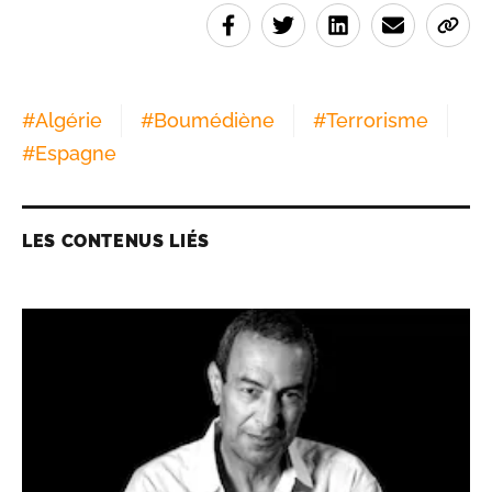
#
Algérie
#
Boumédiène
#
Terrorisme
#
Espagne
LES CONTENUS LIÉS