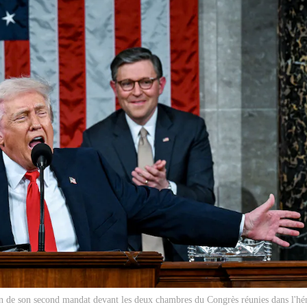
on de son second mandat devant les deux chambres du Congrès réunies dans l'hé