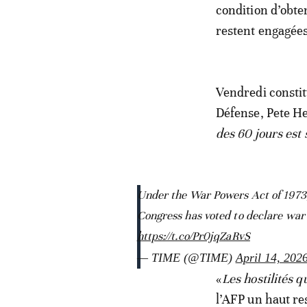
condition d’obten
restent engagées
Vendredi constit
Défense, Pete He
des 60 jours est
Under the War Powers Act of 1973,
Congress has voted to declare war o
https://t.co/Pr0jqZaRvS
— TIME (@TIME)
April 14, 202
«
Les hostilités 
l’AFP un haut re