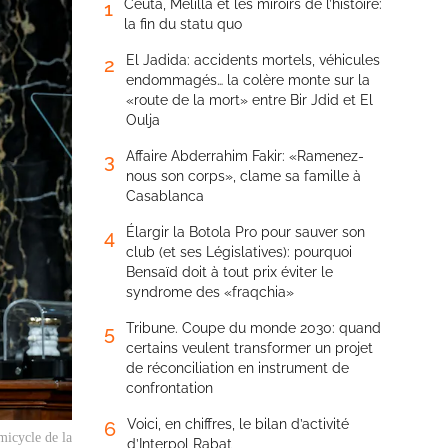
Ceuta, Melilla et les miroirs de l’histoire:
1
la fin du statu quo
El Jadida: accidents mortels, véhicules
2
endommagés… la colère monte sur la
«route de la mort» entre Bir Jdid et El
Oulja
Affaire Abderrahim Fakir: «Ramenez-
3
nous son corps», clame sa famille à
Casablanca
Élargir la Botola Pro pour sauver son
4
club (et ses Législatives): pourquoi
Bensaïd doit à tout prix éviter le
syndrome des «fraqchia»
Tribune. Coupe du monde 2030: quand
5
certains veulent transformer un projet
de réconciliation en instrument de
confrontation
Voici, en chiffres, le bilan d’activité
6
micycle de la
d’Interpol Rabat