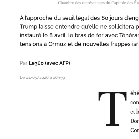
Chambre des représentants du Capitole des
À l’approche du seuil légal des 60 jours d’eng
Trump laisse entendre qu’elle ne sollicitera 
instauré le 8 avril, le bras de fer avec Téhér
tensions à Ormuz et de nouvelles frappes isr
Par
Le360 (avec AFP)
Le 01/05/2026 à 06h59
T
éhé
con
et 
Don
Con