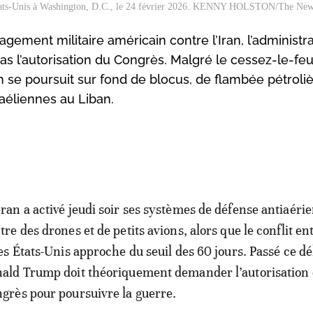
 États-Unis à Washington, D.C., le 24 février 2026. KENNY HOLSTON/The Ne
agement militaire américain contre l’Iran, l’administr
pas l’autorisation du Congrès. Malgré le cessez-le-fe
an se poursuit sur fond de blocus, de flambée pétroli
aéliennes au Liban.
ran a activé jeudi soir ses systèmes de défense antiaéri
tre des drones et de petits avions, alors que le conflit ent
les États-Unis approche du seuil des 60 jours. Passé ce dé
ald Trump doit théoriquement demander l’autorisation
grès pour poursuivre la guerre.