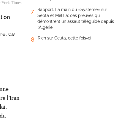
w York Times
Rapport. La main du «Système» sur
7
Sebta et Melilla: ces preuves qui
ation
démontrent un assaut téléguidé depuis
u
l’Algérie
ère, de
Rien sur Ceuta, cette fois-ci
8
enne
re l’Iran
lai,
 du