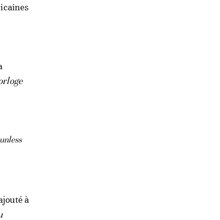
ricaines
a
orloge
 unless
 ajouté à
u