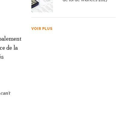
VOIR PLUS
ipalement
ce de la
és
can't