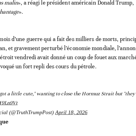
us malin
», a réagi le président américain Donald Trump,
chantage
».
mois d’une guerre qui a fait des milliers de morts, princ
ban, et gravement perturbé l’économie mondiale, l’annon
étroit vendredi avait donné un coup de fouet aux march
voqué un fort repli des cours du pétrole.
t a little cute," wanting to close the Hormuz Strait but "they 
eY9Ln9Vt
cial (@TruthTrumpPost)
April 18, 2026
ique