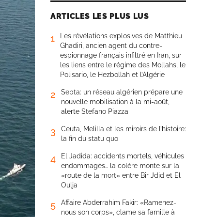
ARTICLES LES PLUS LUS
Les révélations explosives de Matthieu
1
Ghadiri, ancien agent du contre-
espionnage français infiltré en Iran, sur
les liens entre le régime des Mollahs, le
Polisario, le Hezbollah et l’Algérie
Sebta: un réseau algérien prépare une
2
nouvelle mobilisation à la mi-août,
alerte Stefano Piazza
Ceuta, Melilla et les miroirs de l’histoire:
3
la fin du statu quo
El Jadida: accidents mortels, véhicules
4
endommagés… la colère monte sur la
«route de la mort» entre Bir Jdid et El
Oulja
Affaire Abderrahim Fakir: «Ramenez-
5
nous son corps», clame sa famille à