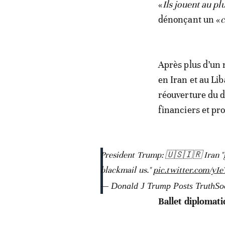
«
Ils jouent au pl
dénonçant un «
Après plus d’un 
en Iran et au Li
réouverture du d
financiers et pro
President Trump: 🇺🇸🇮🇷 Iran "go
blackmail us."
pic.twitter.com/yI
— Donald J Trump Posts TruthSo
Ballet diplomat