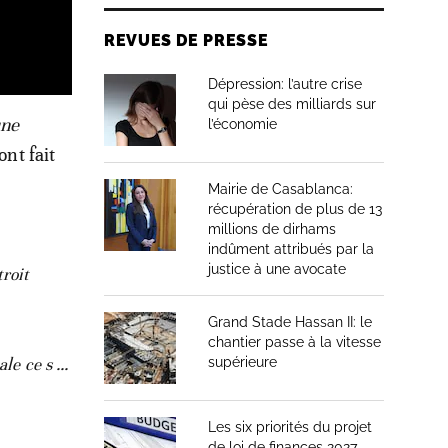
REVUES DE PRESSE
Dépression: l’autre crise
qui pèse des milliards sur
une
l’économie
 ont fait
Mairie de Casablanca:
récupération de plus de 13
millions de dirhams
indûment attribués par la
justice à une avocate
troit
Grand Stade Hassan II: le
chantier passe à la vitesse
e ce s ...
supérieure
Les six priorités du projet
de loi de finances 2027