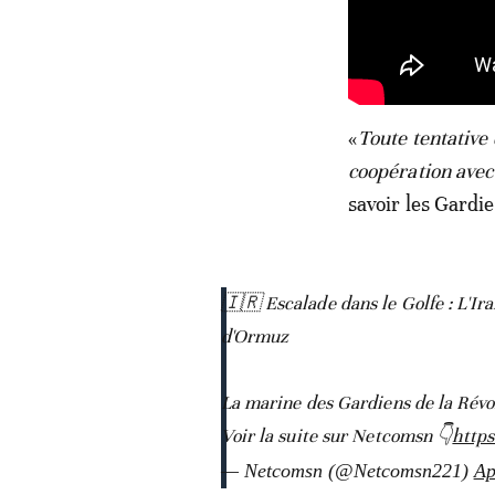
«
Toute tentativ
coopération avec 
savoir les Gardie
🇮🇷 Escalade dans le Golfe : L'Ir
d'Ormuz
La marine des Gardiens de la Révolu
Voir la suite sur Netcomsn 👇
https
— Netcomsn (@Netcomsn221)
Ap